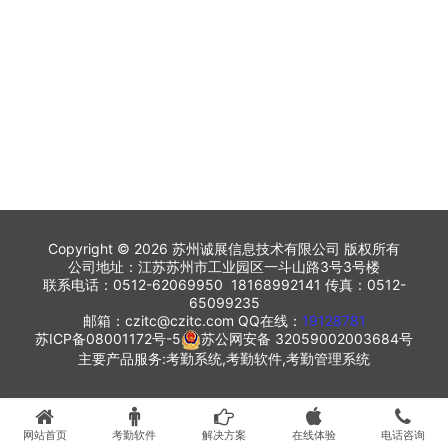
Copyright © 2026 苏州诚展信息技术有限公司 版权所有
公司地址：江苏苏州市工业园区一斗山路3号3号楼
联系电话：0512-62069950 18168992141 传真：0512-
65099235
邮箱：czitc@czitc.com QQ在线：
19128781
苏ICP备08001172号-5
苏公网安备 32059002003684号
主要产品服务:考勤系统,考勤软件,考勤管理系统
网站首页
考勤软件
解决方案
在线体验
电话咨询