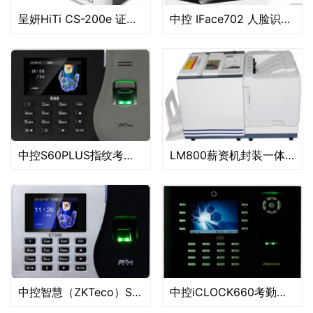
呈妍HiTi CS-200e 证卡打印机
中控 IFace702 人脸识别考勤机 面部打卡机指纹机 刷脸门禁一体机 质感黑+电池(停电可用)
中控S60PLUS指纹考勤机
LM800薪资机封装一体化_保密薪资袋封装机_工资单打印机
中控智慧（ZKTeco）ST300 彩屏 网络型指纹考勤机 指纹机 打卡机打卡器大容量 ST300
中控iCLOCK660考勤机指纹机