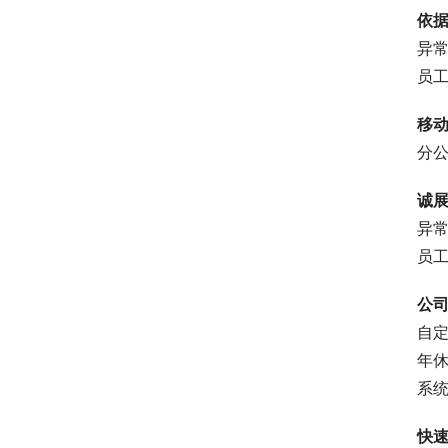
依
异常
员
移
分
诚
异常
员
公
自
年
系
快