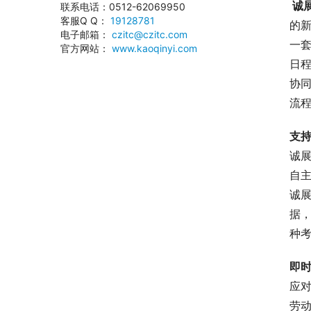
 
联系电话：0512-62069950
客服Q Q：
19128781
的
电子邮箱：
czitc@czitc.com
一
官方网站：
www.kaoqinyi.com
日
协
流
支
诚
自
诚
据
种
即
应
劳动