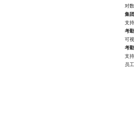
对
集
支
考
可
考
支
员