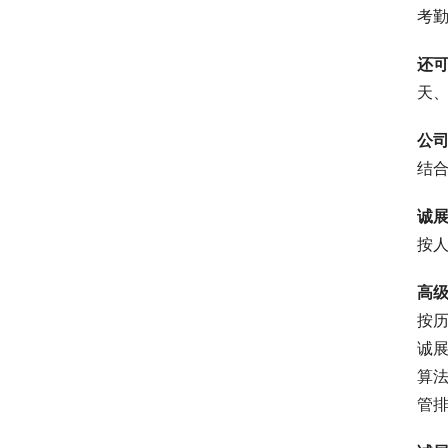
考
还
天
公
结
诚
按
高
按
诚
算
管