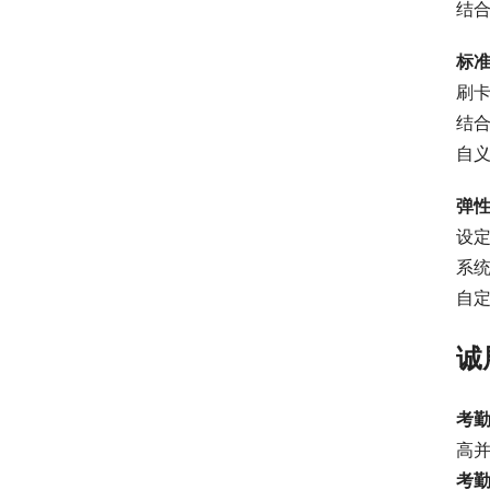
结
标
刷
结
自
弹
设
系
自
诚
考
高
考