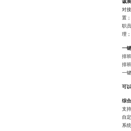
诚
对
置
职
理
一
排
排
一
可
综
支
自
系