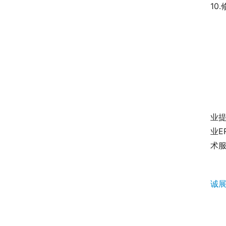
10
业
业E
术服
诚展