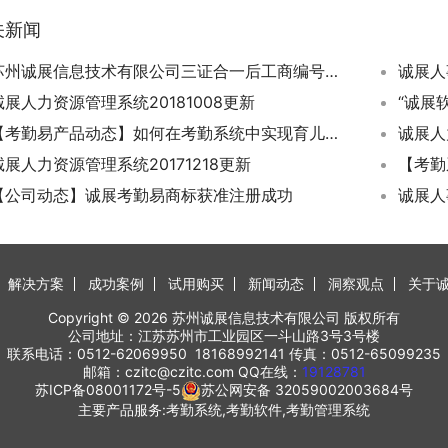
关新闻
苏州诚展信息技术有限公司三证合一后工商编号变更公告
诚展人
诚展人力资源管理系统20181008更新
“诚展
【考勤易产品动态】如何在考勤系统中实现育儿假的自动核算和使用扣减？
诚展人力资源管理系统20171218更新
【公司动态】诚展考勤易商标获准注册成功
诚展人
解决方案
成功案例
试用购买
新闻动态
洞察观点
关于
Copyright © 2026 苏州诚展信息技术有限公司 版权所有
公司地址：江苏苏州市工业园区一斗山路3号3号楼
联系电话：0512-62069950 18168992141 传真：0512-65099235
邮箱：czitc@czitc.com QQ在线：
19128781
苏ICP备08001172号-5
苏公网安备 32059002003684号
主要产品服务:考勤系统,考勤软件,考勤管理系统