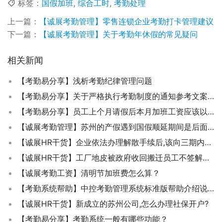
标签：
国假加班
,
综合工时
,
考勤处理
上一篇：
【诚展考勤管理】零售连锁企业考勤打卡管理建议
下一篇：
【诚展考勤管理】关于考勤年休假的常见疑问
相关新闻
【考勤易分享】浅析考勤纪律管理问题
【考勤易分享】关于严格执行考勤制度的通知参考文案分享
【考勤易分享】员工上个月请假后本月加班工资应该以哪个值为基数计算？
【诚展考勤管理】苏州的产假遇到国假顺延期间是后面的30天吗？
【诚展HR干货】企业依法办理解散手续后,该向三期内女职工支付哪些补偿费用？
【诚展HR干货】工厂地皮被政府收回搬迁员工不签解除劳动合同协议有什么后果?
【诚展考勤工资】清明节加班费怎么算？
【考勤系统帮助】中控考勤管理系统标准版帮助介绍说明
【诚展HR干货】新成立的苏州公司,怎么办理社保开户?
【考勤易分享】考勤系统一般有哪些功能？