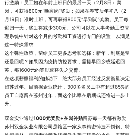
行激励：员工如在年前上班日的最后一天（2月8日）离
岗，可获得800元“晚离岗”奖励；如果在春节后年初八（2
月19日）准时上班，可再获得800元“早到岗”奖励。员工每
迟归一天，奖励将减少300元。公司可以在人事考勤工资管
理系统中针对这个月的考勤和工资进行专门的设置，以满足
这一特殊需求。
这个弹性政策，留给员工更多思考和选择：新年，到底是留
还是回呢？如果因为疫情防控要求，需提早回乡或延迟回
苏，那1600元的奖励或将失之交臂。
在这项薪酬福利的触动下，绝大部分员工经过反复衡量决定
留苏过年。目前据企业统计，300多名员工中有超过85%的
员工自愿留在苏州过年，而这个比率在后期或还将进一步上
升。
双金实业通过
1000元奖励+在岗补贴
留苏每一天都有激励
苏州双金实业有限公司是辖区一家从事精密铸造不锈钢、特
殊钢棒材、精密无缝管及铸锻件生产与研发的企业。春节留