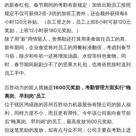
的新春红包。春节期间的考勤有新规定：加班出勤员工按照
规定不仅可获得2倍-3倍的加班工资外，还会额外获得每8
小时120元补贴。（在工资之外，员工上班8小时可获120元
奖励，上班12小时获180元奖励。）
除了用“薪”用情留人，舍弗勒还打算用美食留住员工的胃。
新年期间，企业食堂将对员工的用餐标准翻倍，考虑到春节
习俗，除夕和年初一还将增加汤圆、水饺等特色食物。同
时，春节期间刷剧少不了的坚果大礼包，也将依然按时送到
员工手中。
百胜动力的留人措施是
1600元奖励，考勤管理方面实行“晚
离岗、早到岗”员工
位于辖区鸿禧路的苏州百胜动力机器股份有限公司的留人福
利，同样力度不小，而且更有弹性。今年该公司面向春节前
后“晚离岗、早到岗”的员工，最高发放1600元奖励。
但这笔奖励的发放，却有点与众不同：公司主要在考勤上进