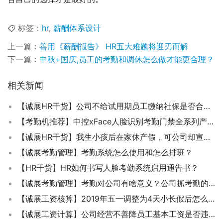
标签：
hr
,
薪酬体系设计
上一篇：
善用《薪酬报告》 HR五大难题将迎刃而解
下一篇：
中秋+国庆,员工的考勤和调休怎么做才能更合理？
相关新闻
【诚展HR干货】公司不给试用期员工缴纳社保是否合法？
【考勤机推荐】中控xFace人脸识别考勤门禁全系列产品介绍
【诚展HR干货】我生小孩后在家休产假，可公司却宣布破产，公司应该怎么补偿我？
【诚展考勤管理】考勤系统怎么使用和怎么排班？
【HR干货】HR如何书写人脸考勤系统启用通告书？
【诚展考勤管理】考勤对公司有啥意义？公司抓考勤的目的是什么？
【诚展工资核算】2019年五一调整为4天小长假后怎么计算加班工资？
【诚展工资计算】公司经营不善降员工基本工资是否违反劳动法？