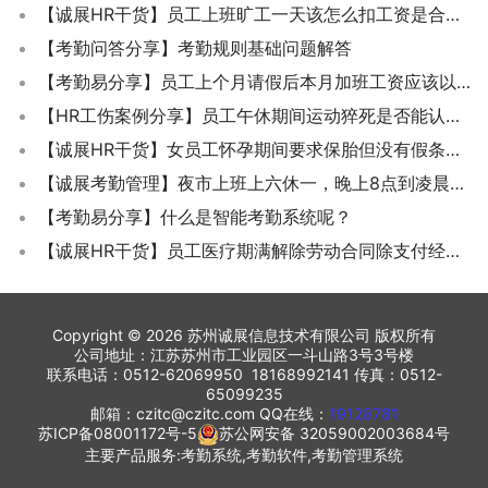
【诚展HR干货】员工上班旷工一天该怎么扣工资是合法的？
【考勤问答分享】考勤规则基础问题解答
【考勤易分享】员工上个月请假后本月加班工资应该以哪个值为基数计算？
【HR工伤案例分享】员工午休期间运动猝死是否能认定为工伤？
【诚展HR干货】女员工怀孕期间要求保胎但没有假条是否可以解除劳动合同？
【诚展考勤管理】夜市上班上六休一，晚上8点到凌晨2点 算标准工时制吗？
【考勤易分享】什么是智能考勤系统呢？
【诚展HR干货】员工医疗期满解除劳动合同除支付经济补偿金后还要支付医疗补助费吗？
Copyright © 2026 苏州诚展信息技术有限公司 版权所有
公司地址：江苏苏州市工业园区一斗山路3号3号楼
联系电话：0512-62069950 18168992141 传真：0512-
65099235
邮箱：czitc@czitc.com QQ在线：
19128781
苏ICP备08001172号-5
苏公网安备 32059002003684号
主要产品服务:考勤系统,考勤软件,考勤管理系统