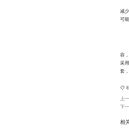
减
可
容
采
套
上
下
相