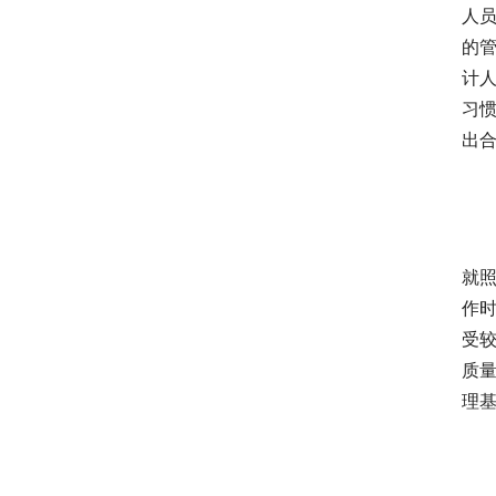
人
的
计
习
出
就
作
受
质
理