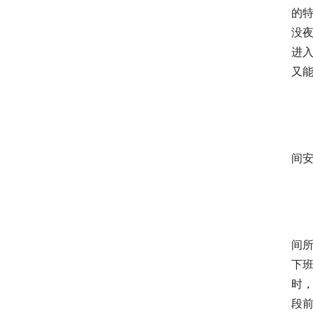
的
没
进
又
间
间
下班
时
段