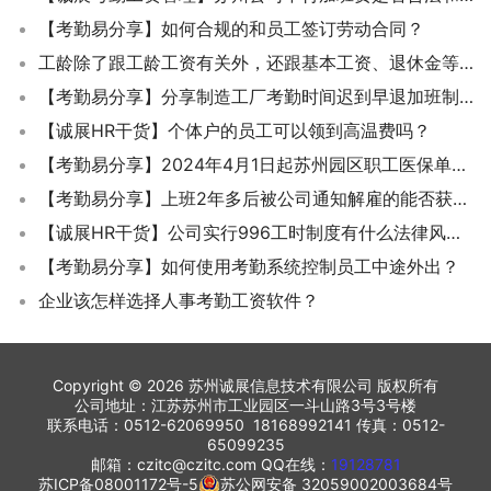
【考勤易分享】如何合规的和员工签订劳动合同？
工龄除了跟工龄工资有关外，还跟基本工资、退休金等5个方面有关
【考勤易分享】分享制造工厂考勤时间迟到早退加班制度规定
【诚展HR干货】个体户的员工可以领到高温费吗？
【考勤易分享】2024年4月1日起苏州园区职工医保单位缴费费率调整到4%
【考勤易分享】上班2年多后被公司通知解雇的能否获得经济补偿金？
【诚展HR干货】公司实行996工时制度有什么法律风险？
【考勤易分享】如何使用考勤系统控制员工中途外出？
企业该怎样选择人事考勤工资软件？
Copyright © 2026 苏州诚展信息技术有限公司 版权所有
公司地址：江苏苏州市工业园区一斗山路3号3号楼
联系电话：0512-62069950 18168992141 传真：0512-
65099235
邮箱：czitc@czitc.com QQ在线：
19128781
苏ICP备08001172号-5
苏公网安备 32059002003684号