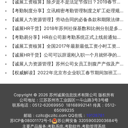
【诚展工资核算】除夕是不是法定节假日？2019春节加班工资该怎么算？
【考勤制度分享】立讯精密考勤管理制度之旷工处理规则
【诚展人力资源管理】劳动合同的必备条款和期限法律是怎么规定的？
【诚展HR干货】2018年苏州社保基数和比例分别是多少？
【考勤易分享】HR在公司新考勤系统正式上线前通知通告该如何写呢？
【诚展工资核算】全国2017年最新最低工资小时工资一栏表
【诚展HR干货】公司可以辞退刚入职一个月就怀孕的女员工吗？
【诚展人力资源管理】苏州公司女员工剖腹产产假及产假期间工资待遇津贴是怎么规定和计算的？
【权威解读】2022年北京市企业职工春节期间加班工资怎么算？
Copyright © 2026 苏州诚展信息技术有限公司 版权所有
公司地址：江苏苏州市工业园区一斗山路3号3号楼
联系电话：0512-62069950 18168992141 传真：0512-
65099235
邮箱：czitc@czitc.com QQ在线：
19128781
苏ICP备08001172号-5
苏公网安备 32059002003684号
主要产品服务:考勤系统,考勤软件,考勤管理系统