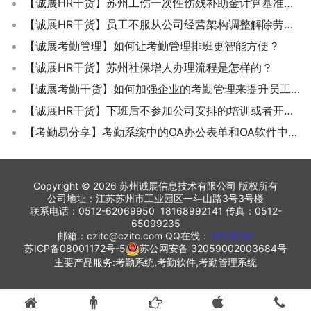
【诚展HR干货】苏州工伤一次性伤残补助金计算基准是怎样的？
【诚展HR干货】员工不服从公司经营架构调整解除劳动合同是否需要经济赔偿？
【诚展考勤管理】如何让考勤管理排班更智能方便？
【诚展HR干货】苏州社保增人办理流程是怎样的？
【诚展考勤干货】如何加强企业的考勤管理来提升员工的劳动效能？
【诚展HR干货】下班后不参加公司安排的培训或者开会就扣奖金,能算加班工资吗？
【考勤易分享】考勤系统中的OA办公表单和OA软件中的办公表单有什么不同？
Copyright © 2026 苏州诚展信息技术有限公司 版权所有
公司地址：江苏苏州市工业园区一斗山路3号3号楼
联系电话：0512-62069950 18168992141 传真：0512-
65099235
邮箱：czitc@czitc.com QQ在线：
19128781
苏ICP备08001172号-5
苏公网安备 32059002003684号
主要产品服务:考勤系统,考勤软件,考勤管理系统