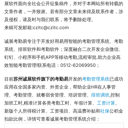
展软件面向全社会公开征集稿件，并对于本网站所有转载的
文章作者，一并致谢。若有部分文章未来得及联系作者，涉
及侵权，请及时与我们联系，将予删除处理。
来稿可发邮箱:czitc@czitc.com
诚展考勤易专注于开发好用易用智能的考勤管理系统、考勤
系统、排班软件和考勤软件；深度融合二次开发企业微信、
钉钉、小程序和手机APP等移动考勤,流程审批.助力企业高
效智能考勤管理!联系电话：0512-62069950；
目前
苏州诚展软件旗下的考勤易
开发的
考勤管理系统
已成功
应用在全国多家内资、外资企业，帮助企业HR在人事管
理、考勤管理、就餐宿舍管理、培训管理、
排班调班
,控制
加班工时,精准计算各类考勤工时、年假计算、
工资计算
、
新版个人所得税计算、工资项目、高温费补贴和
社保
公积金
扣款比例，详情可查看诚展考勤管理系统介绍： 