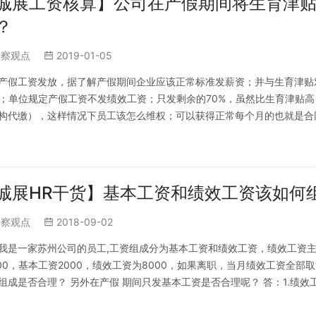
诚展工资核算】公司在产假期间将生育津
？
洞察观点
2019-01-05
产假工资发放，据了解产假期间企业应该正常标准发薪资；并与生育津贴
%；单位规定产假工资不发绩效工资；只发剩余的70%，虽然比生育津贴
构代缴），这样情况下员工该怎么维权；可以获得正常每个月的也就是合
第二十九条：劳动者依法享有的法定节假日…
诚展HR干货】基本工资和绩效工资该如何
洞察观点
2018-09-02
我是一家苏州公司的员工,工资组成分为基本工资和绩效工资，绩效工资主
000，基本工资2000，绩效工资为8000，如果离职，当月绩效工资全
组成是否合理？ 另外在产假 期间只发基本工资是否合理呢？ 答：1.绩
确定。2.产假期间…