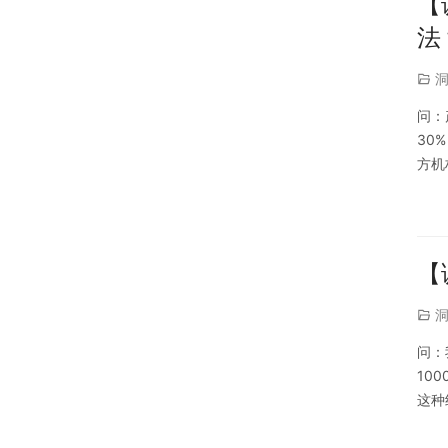
【
法
问：
30
方机
例》
【
问：
10
这种
方法