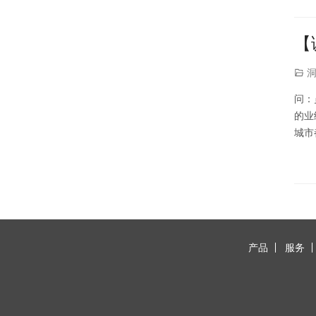
【
问：
的业
城市
用人
产品
服务