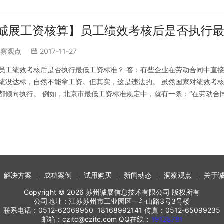
诚展工资核算】员工绩效考核后是否执行
洞察观点
2017-11-27
员工绩效考核后是否执行最低工资标准？ 答：有些企业在劳动合同中直
绩没达标，自然不能拿工资。但其实，这是违法的。 虽然国家对绩效考
都倾向执行。 例如，北京市最低工资标准规定中，就有一条：“在劳动
单位用低于最低工资标准支付劳动者工…
解决方案
成功案例
试用购买
新闻动态
洞察观点
关于
Copyright © 2026 苏州诚展信息技术有限公司 版权所有
公司地址：江苏苏州市工业园区一斗山路3号3号楼
联系电话：0512-62069950 18168992141 传真：0512-65099235
邮箱：czitc@czitc.com QQ在线：
19128781