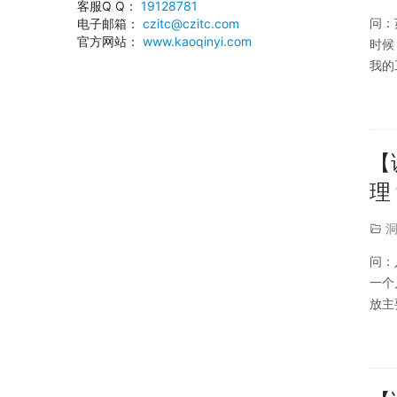
客服Q Q：
19128781
问：
电子邮箱：
czitc@czitc.com
官方网站：
www.kaoqinyi.com
时候
我的
我们
【
理
问：
一个
放主
确的