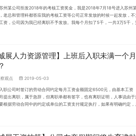
苏州某公司拒发2018年的考核工资奖金，我是2018年7月18号进入苏州
，老总和管理科都答应我的考核工资等公司正常发放的时候一起发放，不
工资，公司因为我已经离职不予发放。我每个月扣了5千，一共3万5千，另
通过什么样的途径…
诚展人力资源管理】上班后入职未满一个
？
洞察观点
2019-05-03
入职公司时签订的劳动合同约定每月工资金额固定6500元，由基本工资
月提出离职，属于急辞，但离职单都有签字，也有离职证明，人事说由于
要根据劳动合同中的约定或单位的工资支付规定执行，如果有明确约定，
约定或规定，建议员工与用人单位协商…