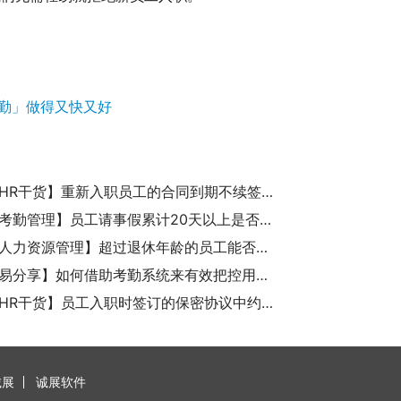
考勤」做得又快又好
【诚展HR干货】重新入职员工的合同到期不续签后该赔几个月的工资作为经济补偿？
【诚展考勤管理】员工请事假累计20天以上是否还可享受年休假？
【诚展人力资源管理】超过退休年龄的员工能否被企业随时辞退？
【考勤易分享】如何借助考勤系统来有效把控用工合规性？
【诚展HR干货】员工入职时签订的保密协议中约定违约金是否有效？
诚展
诚展软件