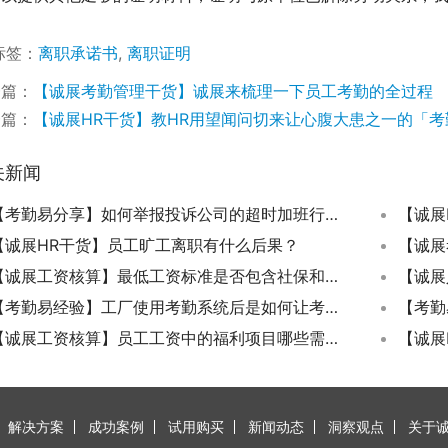
标签：
离职承诺书
,
离职证明
一篇：
【诚展考勤管理干货】诚展来梳理一下员工考勤的全过程
一篇：
【诚展HR干货】教HR用望闻问切来让心腹大患之一的「
关新闻
【考勤易分享】如何举报投诉公司的超时加班行为？
【诚展HR干货】员工旷工离职有什么后果？
【诚展工资核算】最低工资标准是否包含社保和公积金了？
【考勤易经验】工厂使用考勤系统后是如何让考勤管理效率提升百倍的？
【诚展工资核算】员工工资中的福利项目哪些需要扣除个人所得税？
解决方案
成功案例
试用购买
新闻动态
洞察观点
关于