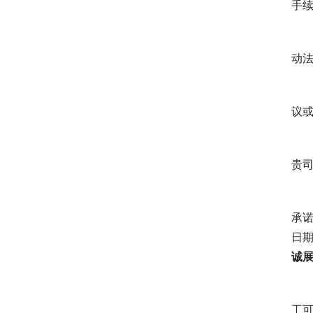
手续
动
议
贵
承诺
日期
诚
工