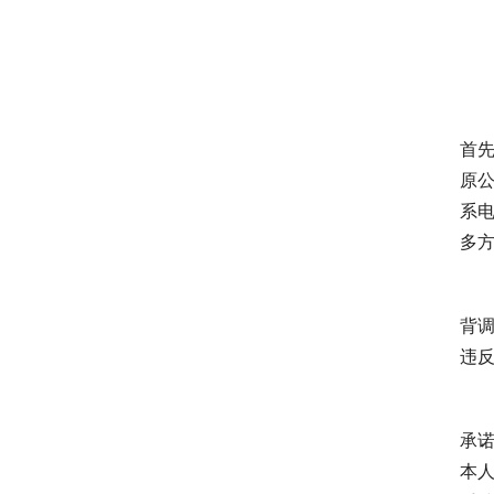
首
原
系
多
背
违
承
本人