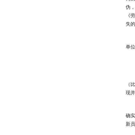
伪
《
失
单
（
现
确
新