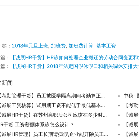
标签：
2018年元旦上班
,
加班费
,
加班费计算
,
基本工资
一篇：
【诚展HR干货】HR该如何处理企业搬迁的劳动合同变更
一篇：
【诚展HR干货】2018年法定国假休假日和相关调休安排大
关新闻
【考勤管理干货】员工被医学隔离期间考勤算正常出勤还是事假或者病假计算？
中秋+
【诚展工资核算】试用期工资不能低于最低基本工资
【诚展HR干货】在苏州离职后公司应该在多少时间内为员工办理退工手续和发放离职工资?
HR干货 工资薪酬体系该怎么设计？
【诚展HR管理】员工长期请病假,企业能开除员工吗?