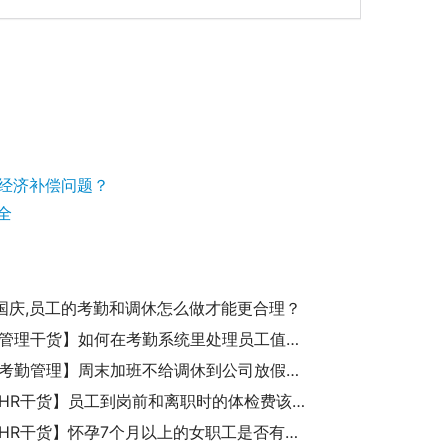
和经济补偿问题？
全
国庆,员工的考勤和调休怎么做才能更合理？
【考勤管理干货】如何在考勤系统里处理员工值班情况？
【诚展考勤管理】周末加班不给调休到公司放假中的非公休假，年假不得在公司放假时间内请假合理吗？
【诚展HR干货】员工到岗前和离职时的体检费该谁承担？
【诚展HR干货】怀孕7个月以上的女职工是否有每天一小时公休时间？