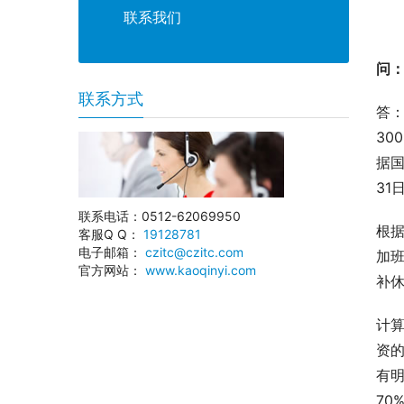
联系我们
问：
联系方式
答：
30
据国
31
联系电话：0512-62069950
根据
客服Q Q：
19128781
电子邮箱：
czitc@czitc.com
加班
官方网站：
www.kaoqinyi.com
补休
计算
资
有
70