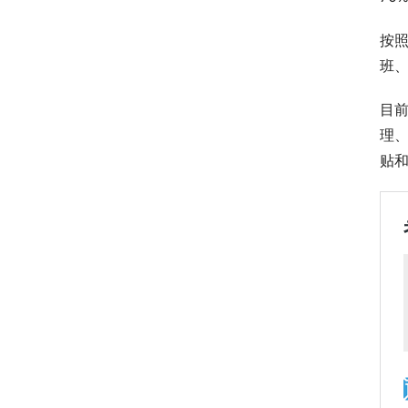
按照
班、
目
理
贴