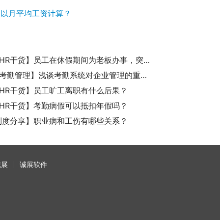
是以月平均工资计算？
【诚展HR干货】员工在休假期间为老板办事，突发疾病身亡会认定工伤吗？
【诚展考勤管理】浅谈考勤系统对企业管理的重要性
HR干货】员工旷工离职有什么后果？
HR干货】考勤病假可以抵扣年假吗？
制度分享】职业病和工伤有哪些关系？
诚展
诚展软件