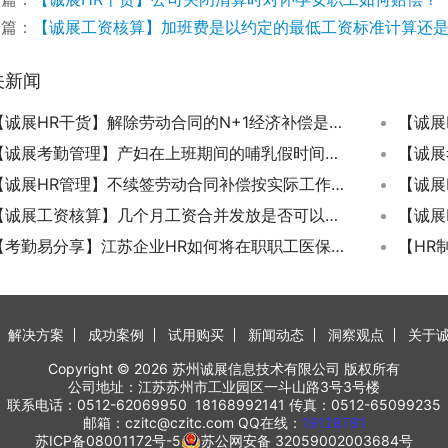
一篇：
【诚展工资核算】加班费是以约定的最低工资标准计算还
关新闻
【诚展HR干货】解除劳动合同的N+1经济补偿是劳动合同法规定的法定赔偿标准吗？
【诚展考勤管理】产妇在上班期间的哺乳假时间是和公司协商 还是每个交社保的人都有呢？
【诚展HR管理】不续签劳动合同补偿按实际工作日计算还是按劳动合同计算 ?
【诚展
【诚展工资核算】几个月工资合并发放是否可以节省个人所得税？
【诚展
【考勤易分享】江苏企业HR如何将在职职工医保转为退休？
【HR
解决方案
成功案例
试用购买
新闻动态
洞察观点
关于
Copyright © 2026 苏州诚展信息技术有限公司 版权所有
公司地址：江苏苏州市工业园区一斗山路3号3号楼
联系电话：0512-62069950 18168992141 传真：0512-65099235
邮箱：czitc@czitc.com QQ在线：
19128781
苏ICP备08001172号-5
苏公网安备 32059002003684号