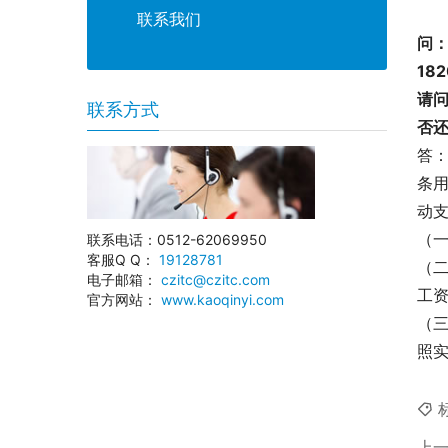
联系我们
问
18
请
联系方式
否
答：
条
动
（
联系电话：0512-62069950
客服Q Q：
19128781
（
电子邮箱：
czitc@czitc.com
工
官方网站：
www.kaoqinyi.com
（
照
上