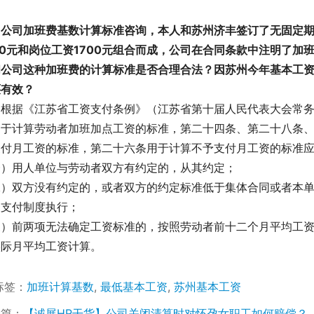
：公司加班费基数计算标准咨询，本人和苏州济丰签订了无固定期
20元和岗位工资1700元组合而成，公司在合同条款中注明了
问公司这种加班费的计算标准是否合理合法？因苏州今年基本工资
还有效？
根据《江苏省工资支付条例》（江苏省第十届人民代表大会常务委
用于计算劳动者加班加点工资的标准，第二十四条、第二十八条
支付月工资的标准，第二十六条用于计算不予支付月工资的标准
一）用人单位与劳动者双方有约定的，从其约定；
二）双方没有约定的，或者双方的约定标准低于集体合同或者本
资支付制度执行；
三）前两项无法确定工资标准的，按照劳动者前十二个月平均工
实际月平均工资计算。
标签：
加班计算基数
,
最低基本工资
,
苏州基本工资
一篇：
【诚展HR干货】公司关闭清算时对怀孕女职工如何赔偿？