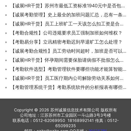
【诚展HR干货】苏州市最低工资标准1940元中是否包含职工个人应缴社保费用？
【诚展考勤管理】史上最全的加班问题汇总，总有一条适用于你
【诚展HR干货】员工上班旷工一天该怎么扣工资是合法的？
【考勤合规性】公司违规要求员工强制加班如何维权？
【考勤易分享】立讯精密考勤迟到早退旷工怎么处理？
【诚展考勤合规性】员工劳动时间超时，加班是否可以拒绝？
【诚展HR干货】怀孕期间需要保胎请病假不批假怎么处理？
【考勤软件选型】考勤管理软件要哪些功能才能算智能考勤系统？
【诚展HR干货】员工医疗期内公司解除劳动关系如何进行赔偿？
【考勤管理系统干货】考勤系统软件的分析报表有哪些？
Copyright © 2026 苏州诚展信息技术有限公司 版权所有
公司地址：江苏苏州市工业园区一斗山路3号3号楼
联系电话：0512-62069950 18168992141 传真：0512-
65099235
邮箱：czitc@czitc.com QQ在线：
19128781