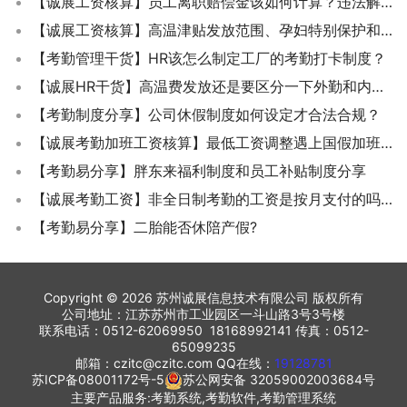
【诚展工资核算】员工离职赔偿金该如何计算？违法解除或终止劳动合同案例
【诚展工资核算】高温津贴发放范围、孕妇特别保护和不能用饮料替代案例精选
【考勤管理干货】HR该怎么制定工厂的考勤打卡制度？
【诚展HR干货】高温费发放还是要区分一下外勤和内勤人员,尽量公平,不要一刀切
【考勤制度分享】公司休假制度如何设定才合法合规？
【诚展考勤加班工资核算】最低工资调整遇上国假加班,加班费该怎么算?
【考勤易分享】胖东来福利制度和员工补贴制度分享
【诚展考勤工资】非全日制考勤的工资是按月支付的吗？
【考勤易分享】二胎能否休陪产假?
Copyright © 2026 苏州诚展信息技术有限公司 版权所有
公司地址：江苏苏州市工业园区一斗山路3号3号楼
联系电话：0512-62069950 18168992141 传真：0512-
65099235
邮箱：czitc@czitc.com QQ在线：
19128781
苏ICP备08001172号-5
苏公网安备 32059002003684号
主要产品服务:考勤系统,考勤软件,考勤管理系统