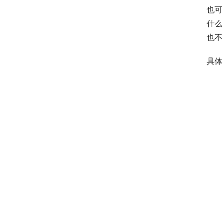
也可
什么
也
具