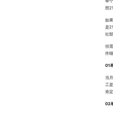
举
照2
如
是2
社
但
作
01
当
工
肯
02