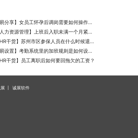
【考勤易分享】女员工怀孕后调岗需要如何操作才合规合法？
【诚展人力资源管理】上班后入职未满一个月紧急辞职公司扣除绩效工资是否合理？
【诚展HR干货】苏州市区参保人员在什么时候退工可以不缴纳当月社保？
【考勤易设置】考勤系统里的加班规则是如何设置的？
HR干货】员工离职后如何要回拖欠的工资？
诚展
诚展软件