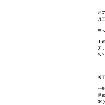
需要
月
在
工资
天
致
关于我
苏州
供
3C