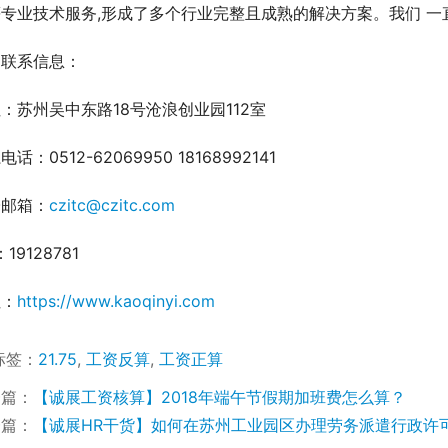
专业技术服务,形成了多个行业完整且成熟的解决方案。我们 一
司联系信息：
：苏州吴中东路18号沧浪创业园112室
话：0512-62069950 18168992141
子邮箱：
czitc@czitc.com
19128781
址：
https://www.kaoqinyi.com
标签：
21.75
,
工资反算
,
工资正算
一篇：
【诚展工资核算】2018年端午节假期加班费怎么算？
一篇：
【诚展HR干货】如何在苏州工业园区办理劳务派遣行政许