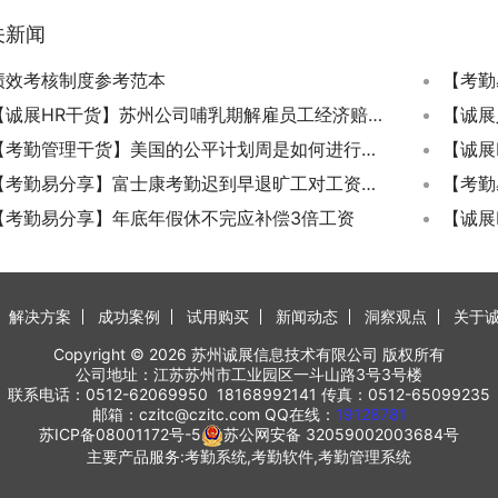
关新闻
绩效考核制度参考范本
【诚展HR干货】苏州公司哺乳期解雇员工经济赔偿怎么计算？
【考勤管理干货】美国的公平计划周是如何进行考勤的？
【考勤易分享】富士康考勤迟到早退旷工对工资有哪些影响？
【考勤易分享】年底年假休不完应补偿3倍工资
【诚展
解决方案
成功案例
试用购买
新闻动态
洞察观点
关于
Copyright © 2026 苏州诚展信息技术有限公司 版权所有
公司地址：江苏苏州市工业园区一斗山路3号3号楼
联系电话：0512-62069950 18168992141 传真：0512-65099235
邮箱：czitc@czitc.com QQ在线：
19128781
苏ICP备08001172号-5
苏公网安备 32059002003684号
主要产品服务:考勤系统,考勤软件,考勤管理系统