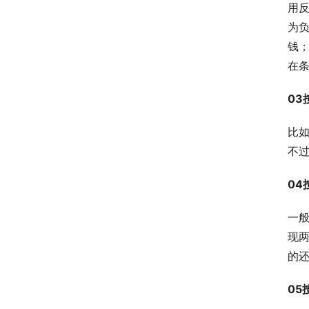
用反
为
钱
在
03
比
不
04
一般
现两
的
05