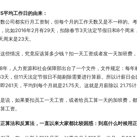
.75平均工作日的由来：
多数公司都实行月工资制，但每个月的工作天数又是不一样的。
，比如2016年2月有29天，扣除春节3天法定节假日和8个周末，
天周末是23天。
到这些情况，究竟应该算多少钱？扣一天工资或者发一天加班费
08年，人力资源和社会保障部出台了一个文件，文件规定：每年
.83天，但11天法定节假日不能剔除需要进行算薪。所以计薪日会
即261天，平均到每个月就是21.75天。这就是月薪除以 21.7
是说，如果要扣员工一天工资，或者给员工算一天的加班费，都应
要算工资。
于正算法和反算法，一直以来大家都比较困惑：到底什么时候用