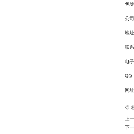
包等
公
地址
联系电
电
QQ：
网
上
下