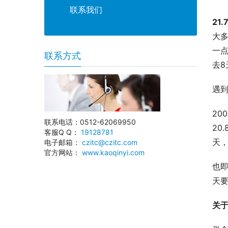
联系我们
21
大
一点
联系方式
去8
遇
20
联系电话：0512-62069950
20
客服Q Q：
19128781
天，
电子邮箱：
czitc@czitc.com
官方网站：
www.kaoqinyi.com
也即
天
关