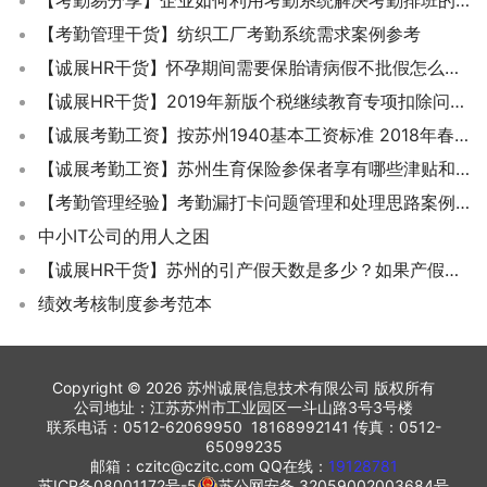
【考勤管理干货】纺织工厂考勤系统需求案例参考
【诚展HR干货】怀孕期间需要保胎请病假不批假怎么处理？
【诚展HR干货】2019年新版个税继续教育专项扣除问答知识
【诚展考勤工资】按苏州1940基本工资标准 2018年春节加班怎么算？除夕是法定假日吗？
【诚展考勤工资】苏州生育保险参保者享有哪些津贴和休假待遇?
【考勤管理经验】考勤漏打卡问题管理和处理思路案例分析
中小IT公司的用人之困
【诚展HR干货】苏州的引产假天数是多少？如果产假期间提前恢复工作的工资怎么计算？
绩效考核制度参考范本
Copyright © 2026 苏州诚展信息技术有限公司 版权所有
公司地址：江苏苏州市工业园区一斗山路3号3号楼
联系电话：0512-62069950 18168992141 传真：0512-
65099235
邮箱：czitc@czitc.com QQ在线：
19128781
苏ICP备08001172号-5
苏公网安备 32059002003684号