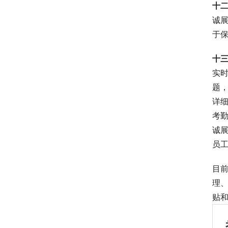
十
诚
于
十
实
题
详
考
诚展
员
目
理
贴