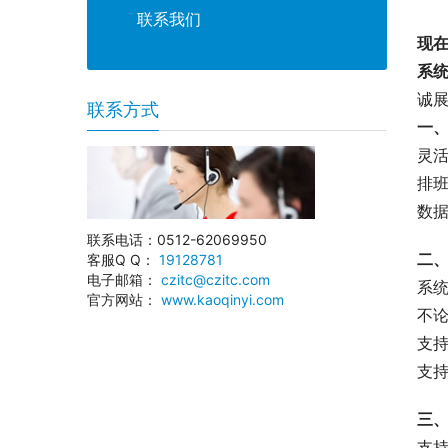
联系我们
现
系
诚
联系方式
一
灵
排
数
联系电话：0512-62069950
二
客服Q Q：
19128781
电子邮箱：
czitc@czitc.com
系
官方网站：
www.kaoqinyi.com
不
支
支
三
支