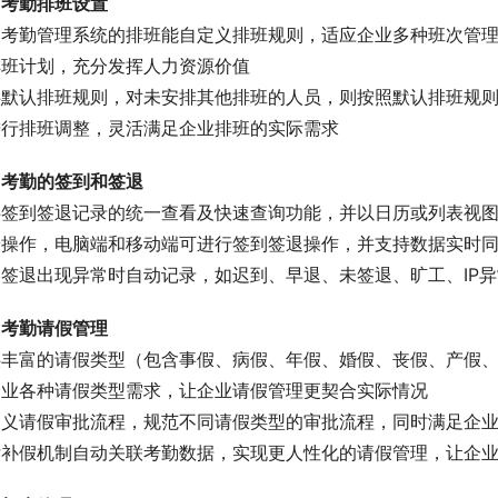
、考勤排班设置
展考勤管理系统的排班能自定义排班规则，适应企业多种班次管
排班计划，充分发挥人力资源价值
供默认排班规则，对未安排其他排班的人员，则按照默认排班规
进行排班调整，灵活满足企业排班的实际需求
、考勤的签到和签退
供签到签退记录的统一查看及快速查询功能，并以日历或列表视
端操作，电脑端和移动端可进行签到签退操作，并支持数据实时
到签退出现异常时自动记录，如迟到、早退、未签退、旷工、IP
、考勤请假管理
供丰富的请假类型（包含事假、病假、年假、婚假、丧假、产假、
企业各种请假类型需求，让企业请假管理更契合实际情况
定义请假审批流程，规范不同请假类型的审批流程，同时满足企
后补假机制自动关联考勤数据，实现更人性化的请假管理，让企