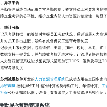
二、异常申诉
展考勤管理系统自动记录异常考勤数据，并支持员工对异常考勤
保障企业考评的公平性、维护企业内部人力资源的稳定性，彰显
三、统计分析
时记录考勤数据，能够随时掌握员工考勤状况，通过诚展人力资
，并对员工作出提醒，最终有效督促员工遵守考勤制度
细记录员工考勤数据，包括请假、出差、加班、迟到、早退、旷
勤数据支持一键导出，并与绩效考核无缝对接，让管理者快速核
人力资源管理系统能以图表形式呈现加班TOP5、迟到及早退TO
工遵守考勤制度
前
苏州诚展软件
开发的
人力资源管理系统
已成功应用在全国多家内
、
排班调班
,控制加班工时,精准计算各类考勤工时、年假计算、
工
和
社保
公积金扣款比例，详情可查看诚展人力资源管理系统介绍：