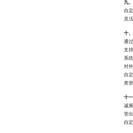
九
自
灵
十
通
支
系
对
自
类
十
诚
管
自