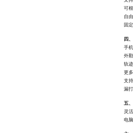
可
自
固
四
手
外勤
轨迹
更
支
漏
五
灵
电