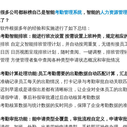
在很多公司都标榜自己是智能
考勤管理系统
，智能的
人力资源管
统了？
展软件根据多年的经验和实施进行了如下总结：
、考勤智能排班：能进行班次设置 按需设置上班种类，规定相应
活排班 自定义智能排班管理计划，并自动按周重复，无缝衔接员
班日历 日历视图呈现排班计划，随时查阅、一键调整，排班管理
据管理 方便管理者集中查阅各种类型申请状态概况和审批情况
、考勤计算处理功能:员工考勤需要的出勤数据自动匹配计算，汇
统准确记录员工每天的出勤情况，打卡记录与考勤审批自动关联
论迟到早退或是请假出差都有清晰标注，让企业对全体员工的出
持请假申请、事后补假审批通过后自动核算考勤数据
持考勤核算数据与统计数据的实时同步，保障了企业考勤数据的
、考勤审批功能：能申请类型全覆盖，审批流程自定义，申请审
持请假、加班、外勤、出差四种申请类型，手机即可操作办理，