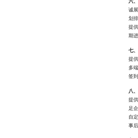
六
诚
划
提
期
七
提
多
签
八
提
足
自
事