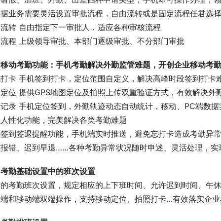
根据业务需要灵活设置审批流程，自由流转或是固定流程任君选
由流转 自由指定下一审批人，适应各种审核流程
定流程 上级领导审批、本部门逐级审批、不分部门审批
、移动考勤功能：手机考勤解决外勤监管难题，开创企业移动考
机打卡 手机签到打卡，定位范围自定义，解决高峰时段签到打卡
定位 提供GPS地图定位及拍照上传双重验证方式，有效解决外
记录 手机定位签到，外勤轨迹动态自动统计，移动、PC端数据
多人性化功能，完美解决各类考勤难题
持签到签退提醒功能，手机端实时推送，避免忘打卡造成考勤异
打报错、迟到早退……各种考勤异常状况随时申述、灵活处理，实
、考勤基础设置中的班次设置
活的考勤班次设置，规定相应的上下班时间、允许迟到时间、午
脑端和移动端双端操作，支持移动定位、拍照打卡…有效落实企业