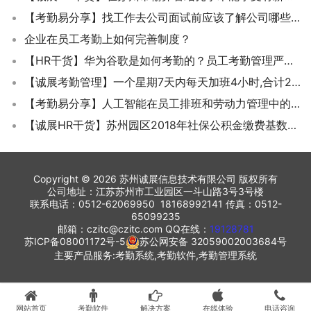
【考勤易分享】找工作去公司面试前应该了解公司哪些信息？
企业在员工考勤上如何完善制度？
【HR干货】华为谷歌是如何考勤的？员工考勤管理严格好还是人性化好？
【诚展考勤管理】一个星期7天内每天加班4小时,合计28小时加班 这样合规吗？
【考勤易分享】人工智能在员工排班和劳动力管理中的作用
【诚展HR干货】苏州园区2018年社保公积金缴费基数和缴费比例
Copyright © 2026 苏州诚展信息技术有限公司 版权所有
公司地址：江苏苏州市工业园区一斗山路3号3号楼
联系电话：0512-62069950 18168992141 传真：0512-
65099235
邮箱：czitc@czitc.com QQ在线：
19128781
苏ICP备08001172号-5
苏公网安备 32059002003684号
主要产品服务:考勤系统,考勤软件,考勤管理系统
网站首页
考勤软件
解决方案
在线体验
电话咨询