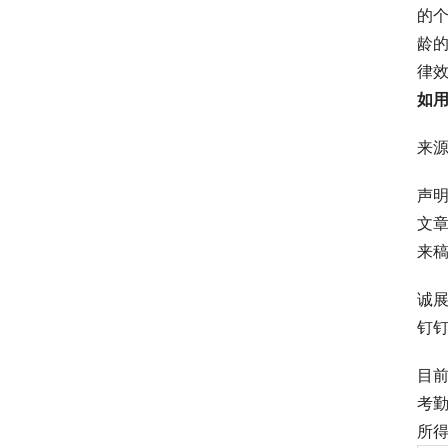
的
龄
律
如
来
声
文
来稿可
诚
钉钉
目
考
所