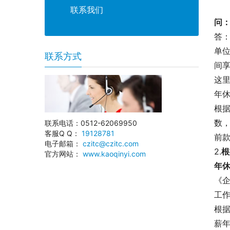
联系我们
问：
答
单
联系方式
间
这
年
根
数
联系电话：0512-62069950
客服Q Q：
19128781
前款
电子邮箱：
czitc@czitc.com
2.
根
官方网站：
www.kaoqinyi.com
年休
《
工
根
薪