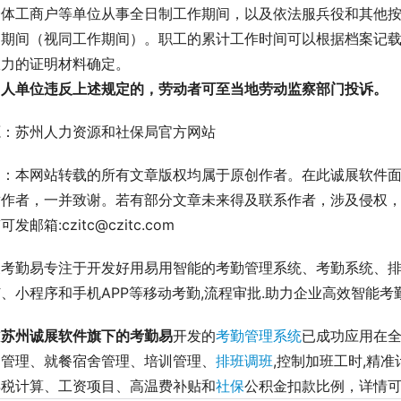
个体工商户等单位从事全日制工作期间，以及依法服兵役和其他
的期间（视同工作期间）。职工的累计工作时间可以根据档案记
效力的证明材料确定。
用人单位违反上述规定的，劳动者可至当地劳动监察部门投诉。
源：苏州人力资源和社保局官方网站
明：本网站转载的所有文章版权均属于原创作者。在此诚展软件
章作者，一并致谢。若有部分文章未来得及联系作者，涉及侵权
发邮箱:czitc@czitc.com
展考勤易专注于开发好用易用智能的考勤管理系统、考勤系统、
、小程序和手机APP等移动考勤,流程审批.助力企业高效智能考勤管理
前
苏州诚展软件旗下的考勤易
开发的
考勤管理系统
已成功应用在全
勤管理、就餐宿舍管理、培训管理、
排班调班
,控制加班工时,精
得税计算、工资项目、高温费补贴和
社保
公积金扣款比例，详情可