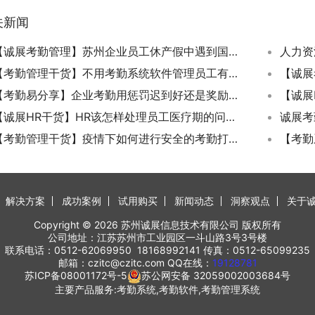
关新闻
【诚展考勤管理】苏州企业员工休产假中遇到国假是否可以延长休假？
人力资
【考勤管理干货】不用考勤系统软件管理员工有哪些后果？
【考勤易分享】企业考勤用惩罚迟到好还是奖励早到好？
【诚展HR干货】HR该怎样处理员工医疗期的问题？病假和医疗期有啥区别？
【考勤管理干货】疫情下如何进行安全的考勤打卡？
解决方案
成功案例
试用购买
新闻动态
洞察观点
关于
Copyright © 2026 苏州诚展信息技术有限公司 版权所有
公司地址：江苏苏州市工业园区一斗山路3号3号楼
联系电话：0512-62069950 18168992141 传真：0512-65099235
邮箱：czitc@czitc.com QQ在线：
19128781
苏ICP备08001172号-5
苏公网安备 32059002003684号
主要产品服务:考勤系统,考勤软件,考勤管理系统