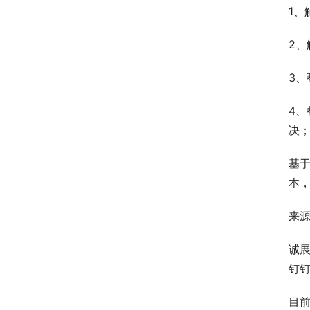
1
2
3
4
决
基
本，
来
诚
钉钉
目