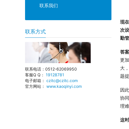
联系我们
现
次
联系方式
勤
答
更
大
联系电话：0512-62069950
客服Q Q：
19128781
题
电子邮箱：
czitc@czitc.com
官方网站：
www.kaoqinyi.com
因
协
理
这