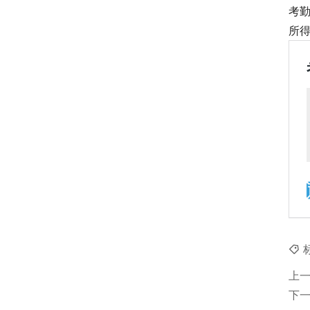
考
所
上
下