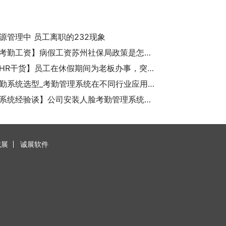
源管理中 员工离职的232现象
【诚展考勤工资】病假工资苏州社保局政策是怎么规定的？
【诚展HR干货】员工在休假期间为老板办事，突发疾病身亡会认定工伤吗？
诚展考勤系统选型_考勤管理系统在不同行业应用后能起什么作用了？
【考勤系统经验谈】公司安装人脸考勤管理系统会侵犯员工隐私吗？
诚展
诚展软件