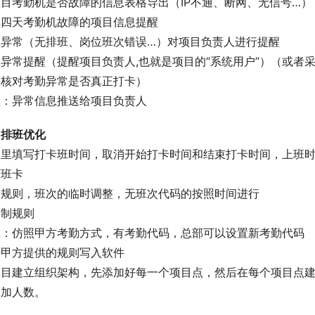
目考勤机是否故障的信息表格导出（IP不通、断网、无信号…）
续四天考勤机故障的项目信息提醒
班异常（无排班、岗位班次错误…）对项目负责人进行提醒
异常提醒（提醒项目负责人,也就是项目的“系统用户”）（或者
来核对考勤异常是否真正打卡）
注：异常信息推送给项目负责人
、排班优化
班里填写打卡班时间，取消开始打卡时间和结束打卡时间，上班时
下班卡
次规则，班次的临时调整，无班次代码的按照时间进行
岗制规则
注：仿照甲方考勤方式，有考勤代码，总部可以设置新考勤代码
据甲方提供的规则写入软件
项目建立组织架构，先添加好每一个项目点，然后在每个项目点
添加人数。