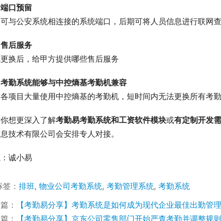
、端口预留
留可与公安系统相连接的系统端口，后期可将人员信息进行联网
、售后服务
统更换后，给甲方提供哪些售后服务
、考勤系统能够与中控熵基考勤机兼容
前各项目大量使用中控熵基的考勤机，短时间内无法更换所有考
果你想更深入了解
考勤易考勤系统和工资软件模块
或
有定制开发
信息技术有限公司会安排专人对接。
源：诚小易
标签：
排班
,
物业公司考勤系统
,
考勤管理系统
,
考勤系统
一篇：
【考勤易分享】考勤系统是如何成为现代企业最佳出勤管
一篇：
【考勤易分享】京东公司零售部门开始严查考勤并调整规