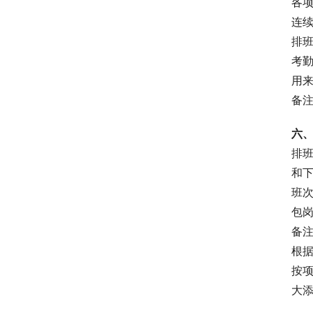
各项
连
排
考勤
用
备
六
排
和
班
包
备
根
按
大