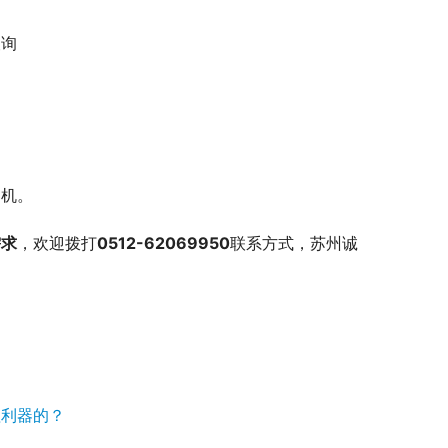
查询
勤机。
需求
，欢迎拨打
0512-62069950
联系方式，苏州诚
理利器的？
则