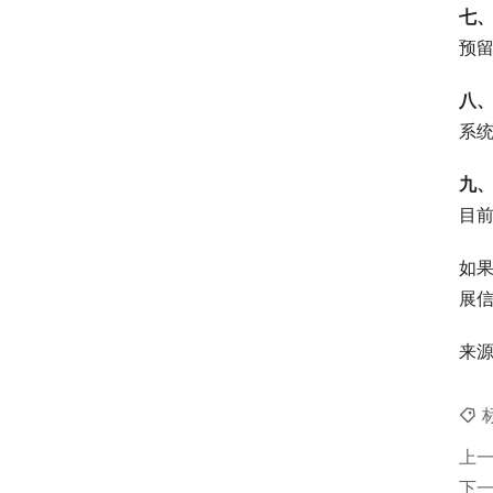
七
预
八
系
九
目
如
展
来
上
下