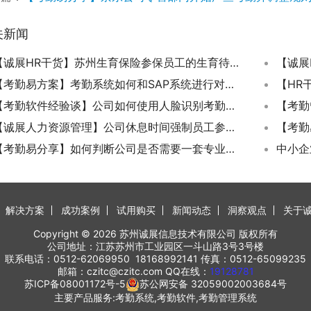
关新闻
【诚展HR干货】苏州生育保险参保员工的生育待遇包括哪些项目？
【考勤易方案】考勤系统如何和SAP系统进行对接？
【考勤软件经验谈】公司如何使用人脸识别考勤系统来进行人事考勤管理？
【诚展人力资源管理】公司休息时间强制员工参加团建是否合理合法？
【考勤易分享】如何判断公司是否需要一套专业的考勤系统工具软件？
中小企
解决方案
成功案例
试用购买
新闻动态
洞察观点
关于
Copyright © 2026 苏州诚展信息技术有限公司 版权所有
公司地址：江苏苏州市工业园区一斗山路3号3号楼
联系电话：0512-62069950 18168992141 传真：0512-65099235
邮箱：czitc@czitc.com QQ在线：
19128781
苏ICP备08001172号-5
苏公网安备 32059002003684号
主要产品服务:考勤系统,考勤软件,考勤管理系统