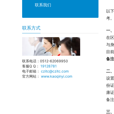
联系我们
以
考
联系方式
一
在
与
目
备
联系电话：0512-62069950
客服Q Q：
19128781
二
电子邮箱：
czitc@czitc.com
官方网站：
www.kaoqinyi.com
设置
份
康
备
三