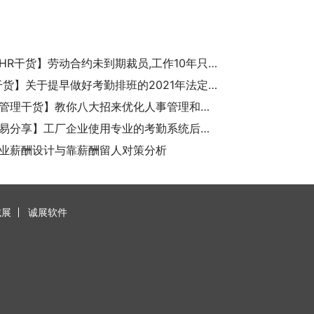
【诚展HR干货】劳动合约未到期裁员,工作10年只赔偿一个月工资在苏州怎么投诉？
【HR干货】关于提早做好考勤排班的2021年法定假日休假安排
【考勤管理干货】教你八大招来优化人事管理和用考勤软件减少员工加班
【考勤易分享】工厂企业使用专业的考勤系统后有哪些好处？
业薪酬设计与靠薪酬留人对策分析
诚展
诚展软件