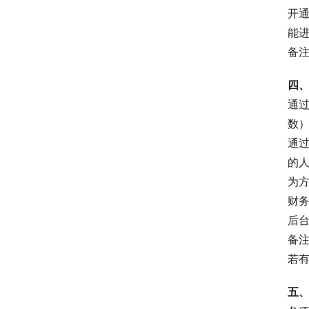
开
能
备
四
通
数
通
的人
为
财
后
备
若
五