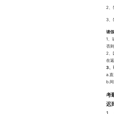
2、
3
请
1、
否则
2
在返
3、
a.
b.
考
迟
1