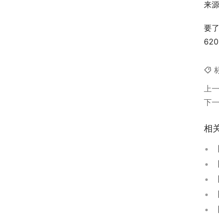
来
要了
62
上
下
相