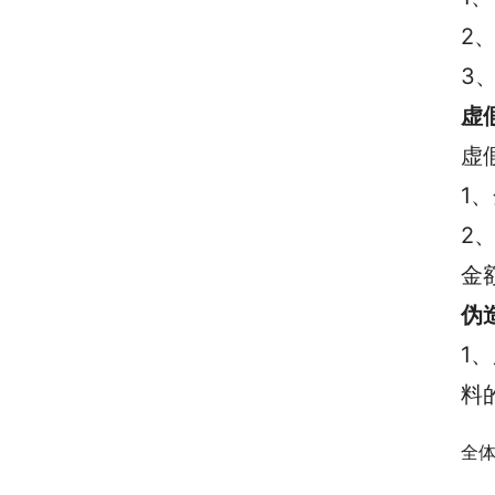
2
3
虚
虚
1
2
金
伪
1
料
全