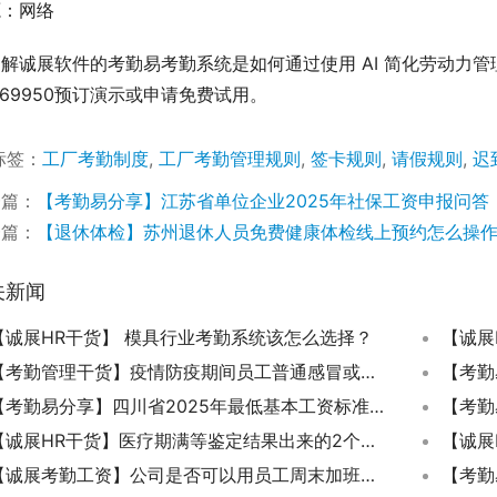
源：网络
解诚展软件的考勤易考勤系统是如何通过使用 AI 简化劳动力管
069950预订演示或申请免费试用。
标签：
工厂考勤制度
,
工厂考勤管理规则
,
签卡规则
,
请假规则
,
迟
一篇：
【考勤易分享】江苏省单位企业2025年社保工资申报问答
一篇：
【退休体检】苏州退休人员免费健康体检线上预约怎么操
关新闻
【诚展HR干货】 模具行业考勤系统该怎么选择？
【考勤管理干货】疫情防疫期间员工普通感冒或发热等症状被公司要求隔离的算病假还是正常出勤？
【考勤易分享】四川省2025年最低基本工资标准公布啦
【诚展HR干货】医疗期满等鉴定结果出来的2个月是否计算工龄?
【诚展
【诚展考勤工资】公司是否可以用员工周末加班的时间来抵扣请假时间？
【考勤