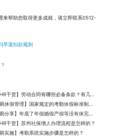
理来帮助您取得更多成就，请立即联系0512-
到早退扣款规则
作？
【诚展HR干货】劳动合同有哪些必备条款？有几种类型?必须签合同吗？
【考勤易休假管理】国家规定的考勤休假标准制度是怎样的？
【考勤易分享】年底了年假婚假产假等没有休完公司自动作废合法吗？
HR干货】苏州社保增人办理流程是怎样的？
易实施】考勤系统实施步骤是怎样的？