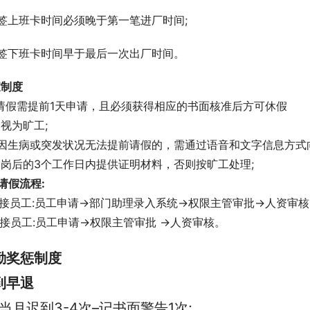
签上班卡时间必须晚于第一笔进厂时间;
、签下班卡时间早于最后一次出厂时间。
假制度
请假需提前1天申请，且必须获得相应的书面核准后方可休假
视为旷工;
、因生病或突发状况无法提前请假的，需通过语音和文字信息方式
岗后的3个工作日内提供证明材料，否则按旷工处理;
请假流程:
直接员工:员工申请->部门助理录入系统->权限主管审批->人资审核
间接员工:员工申请->权限主管审批 ->人资审核。
勤奖惩制度
到早退
、当月迟到3-4次–记书面警告1次;