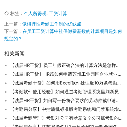
标签：
个人所得税
,
工资计算
上一篇：
谈谈弹性考勤工作制的优缺点
下一篇：
在员工工资计算中社保缴费基数的计算项目是如何
规定的？
相关新闻
【诚展HR干货】员工年假正确合法的计算方法是怎样的？
【诚展HR干货】HR该如何申请苏州工业园区企业就业稳岗补贴？
【诚展考勤干货】如何用Excel软件处理近10万条考勤记录？10分钟的时间
【考勤软件使用经验】如何通过考勤管理系统里判断员工是否实际上班了？
【诚展HR干货】如何写一份符合要求的劳动仲裁申请书？
【考勤易分享】中控熵机标准版考勤系统和门禁系统增加的机器无法连接怎么办？
【诚展考勤管理】考勤对公司有啥意义？公司抓考勤的目的是什么？
【考勤易分享】江苏省婚假从3天延长到13天附全国各省婚假天数