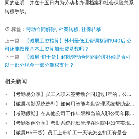
同的证明，并在十五日内为劳动者办理档案和社会保险关系
转移手续。
标签：
劳动合同解除
,
档案转移
,
社保转移
上一篇：
【诚展工资核算】苏州最低工资调整到1940后,公
司还能按原基本工资算加班费基数吗？
下一篇：
【诚展HR干货】解除劳动合同的经济补偿是否可
以一部分现金一部分期权支付？
相关新闻
【考勤易分享】员工入职未签劳动合同超过1年的，公司需要支付满1年之后的二倍工资吗？
【诚展考勤系统选型】如何用智能考勤管理系统帮助企业节省成本、提高效率？
【考勤假期】在其他公司工作年限和当前入职公司年限如何进行有薪年假计算？
【考勤案例分享】考勤系统排班管理在医院中如何实现灵活化？
【诚展HR干货】员工上班旷工一天该怎么扣工资是合法的？