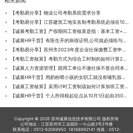
相关新闻
【考勤易分享】物业公司考勤系统需求分享
【考勤易分享】江苏建筑工地实名制考勤系统必须在10月1日前完成升级
【诚展考勤工资】产假期间工资核算是指：基本工资+福利（含各类补贴+岗位技能补贴+工龄津贴）吗？
【诚展HR干货】有医生开的病假证明,公司就必须给与员工批准病假吗？
【考勤易分享】苏州市2023年度企业社保缴费工资申报操作方法
【考勤工资核算】考勤方式为综合工时制的如何计算2020年1月的出勤工时和工资？
【诚展人力资源管理】因用工单位不缴社保不签合同本人提出解除劳动关系，经济补偿金应该怎么计算？
【诚展HR干货】用奶粉喂小孩的女职工就没有哺乳假吗？
【诚展工资核算】采用计时工资制该如何计算加班工资？
【诚展HR干货】个人所得税起征点从10月1日起由3500提高到5000每月
Copyright © 2026 苏州诚展信息技术有限公司 版权所有
公司地址：江苏苏州市工业园区一斗山路3号3号楼
联系电话：0512-62069950 18168992141 传真：0512-