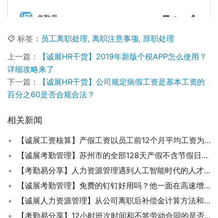
标签：
员工离职处理
,
离职注意事项
,
辞职处理
上一篇：
【诚展HR干货】2019年新版个税APP怎么使用？
详细攻略来了
下一篇：
【诚展HR干货】公司规定病假工资是基本工资的
百分之60是否合规合法？
相关新闻
【诚展工资核算】产假工资以员工前12个月平均工资为基础是否包含津贴？
【诚展考勤管理】苏州市的全部128天产假不含节假日还是计生条例规定增加的30天不含？
【考勤易分享】人力资源管理遇到人工智能时代的人才招聘探讨
【诚展考勤管理】免费的钉钉好用吗？他一面在高速增长一面在践踏办公隐私
【诚展人力资源管理】从公司离职后补偿金计算方法和法律法规是怎样的？
【考勤易分享】12小时班次时间和不签劳动合同的是否违反法律法规？