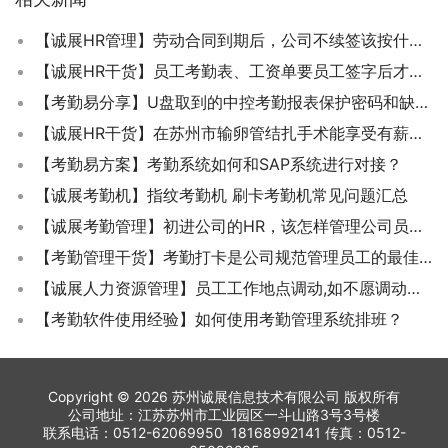
【诚展HR管理】劳动合同到期后，公司不续签该按什么标准支付经济补偿了？
【诚展HR干货】员工考勤表、工资单要员工签字后才能做法律证明？
【考勤易分享】U盘取到的中控考勤报表保护密码和缺少数据怎么办？
【诚展HR干货】在苏州市输卵管结扎手术能享受有薪假吗？
【考勤易方案】考勤系统如何和SAP系统进行对接？
【诚展考勤机】指纹考勤机 刷卡考勤机常见问题汇总
【诚展考勤管理】初进公司的HR，该怎样管理公司员工的考勤？
【考勤管理干货】考勤打卡是公司规范管理员工的最佳办法
【诚展人力资源管理】员工工作地点调动,如不愿调动能否得到经济补偿?
【考勤软件使用经验】如何使用考勤管理系统排班？
Copyright © 2026 苏州诚展信息技术有限公司 版权所有
公司地址：江苏苏州市工业园区一斗山路3号3号楼
联系电话：0512-62069950 18168992141 传真：0512-