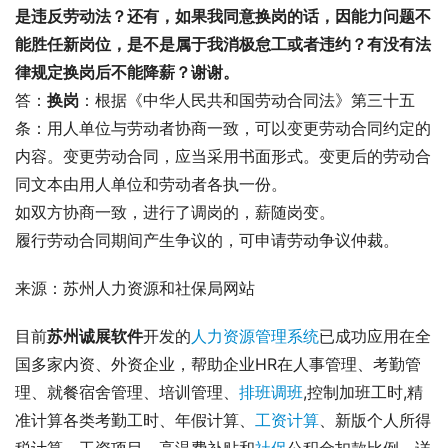
是违反劳动法？还有，如果我同意换岗的话，因能力问题不
能胜任新岗位，是不是属于我消极怠工或者违约？有没有法
律规定换岗后不能降薪？谢谢。
答：
换岗
：根据《中华人民共和国劳动合同法》第三十五
条：用人单位与劳动者协商一致，可以变更劳动合同约定的
内容。变更劳动合同，应当采用书面形式。变更后的劳动合
同文本由用人单位和劳动者各执一份。
如双方协商一致，进行了调岗的，薪随岗变。
履行劳动合同期间产生争议的，可申请劳动争议仲裁。
来源：苏州人力资源和社保局网站
目前
苏州诚展软件
开发的
人力资源管理系统
已成功应用在全
国多家内资、外资企业，帮助企业HR在人事管理、考勤管
理、就餐宿舍管理、培训管理、
排班调班
,控制加班工时,精
准计算各类考勤工时、年假计算、
工资计算
、新版个人所得
税计算、工资项目、高温费补贴和
社保
公积金扣款比例，详