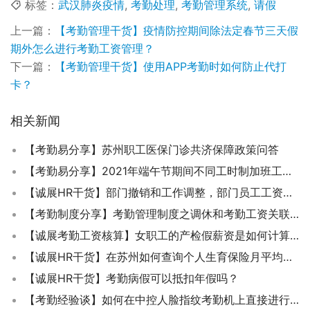
标签：
武汉肺炎疫情
,
考勤处理
,
考勤管理系统
,
请假
上一篇：
【考勤管理干货】疫情防控期间除法定春节三天假
期外怎么进行考勤工资管理？
下一篇：
【考勤管理干货】使用APP考勤时如何防止代打
卡？
相关新闻
【考勤易分享】苏州职工医保门诊共济保障政策问答
【考勤易分享】2021年端午节期间不同工时制加班工资如何发放？
【诚展HR干货】部门撤销和工作调整，部门员工工资可以同时往低调整吗？
【考勤制度分享】考勤管理制度之调休和考勤工资关联规则分享
【诚展考勤工资核算】女职工的产检假薪资是如何计算的？
【诚展HR干货】在苏州如何查询个人生育保险月平均缴费基数？
【诚展HR干货】考勤病假可以抵扣年假吗？
【考勤经验谈】如何在中控人脸指纹考勤机上直接进行人员新增？