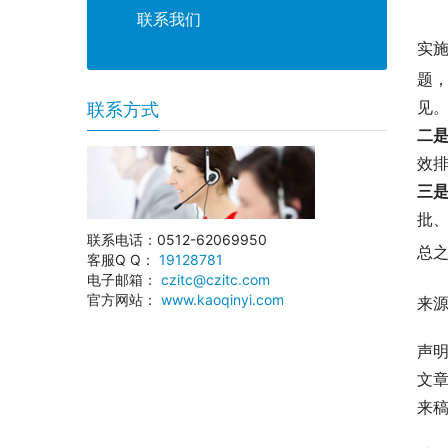
联系我们
实
题
见
联系方式
二
效
三
批
联系电话：0512-62069950
总
客服Q Q：
19128781
电子邮箱：
czitc@czitc.com
官方网站：
www.kaoqinyi.com
来
声
文
来稿可