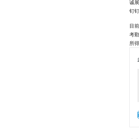
诚
钉钉
目
考
所