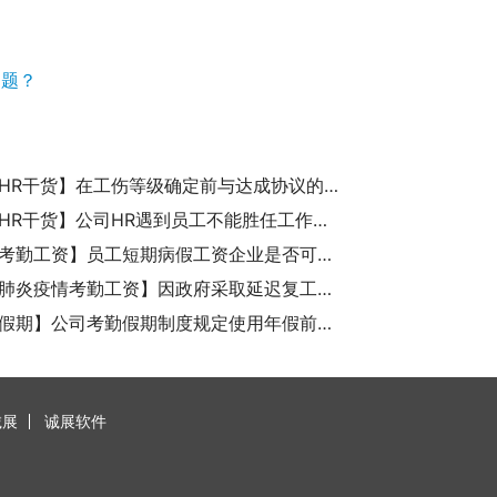
问题？
【诚展HR干货】在工伤等级确定前与达成协议的能否获得全额工伤保险待遇？
【诚展HR干货】公司HR遇到员工不能胜任工作时该如何合法的解除劳动合同了？
【诚展考勤工资】员工短期病假工资企业是否可以自行规定发放标准？
【武汉肺炎疫情考勤工资】因政府采取延迟复工或其他紧急措施期间的职工考勤如何计算和工资如何支付？
【考勤假期】公司考勤假期制度规定使用年假前先用完加班调休是否合理合法？
诚展
诚展软件