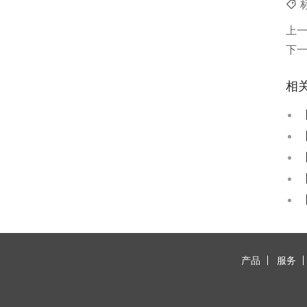
上
下
相
产品
服务