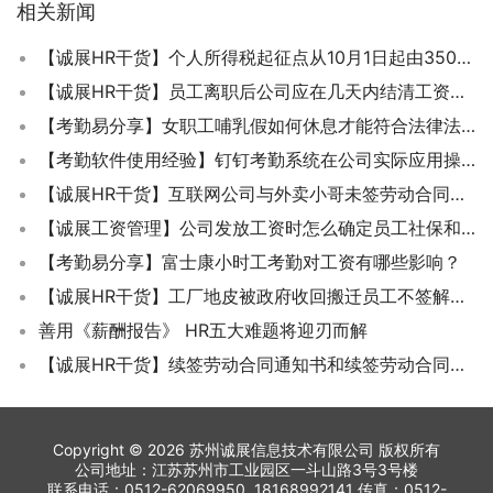
相关新闻
【诚展HR干货】个人所得税起征点从10月1日起由3500提高到5000每月
【诚展HR干货】员工离职后公司应在几天内结清工资才是合理合法的？
【考勤易分享】女职工哺乳假如何休息才能符合法律法规规定？
【考勤软件使用经验】钉钉考勤系统在公司实际应用操作指南
【诚展HR干货】互联网公司与外卖小哥未签劳动合同是否符合劳动关系特征？
【诚展工资管理】公司发放工资时怎么确定员工社保和公积金缴纳基数？
【考勤易分享】富士康小时工考勤对工资有哪些影响？
【诚展HR干货】工厂地皮被政府收回搬迁员工不签解除劳动合同协议有什么后果?
善用《薪酬报告》 HR五大难题将迎刃而解
【诚展HR干货】续签劳动合同通知书和续签劳动合同有什么区别？
Copyright © 2026 苏州诚展信息技术有限公司 版权所有
公司地址：江苏苏州市工业园区一斗山路3号3号楼
联系电话：0512-62069950 18168992141 传真：0512-