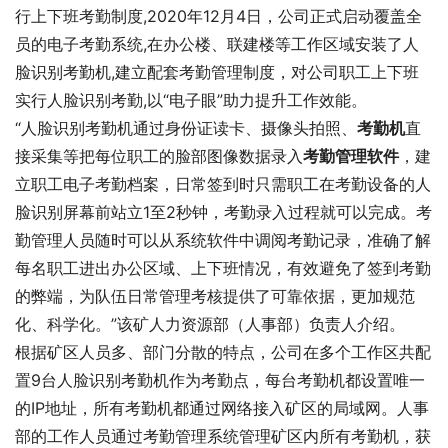
行上下班考勤制度,2020年12月4日，公司正式启动覆盖全
员的电子考勤系统,在办公楼、联建楼等工作区域安装了人
脸识别考勤机,建立配套考勤管理制度，对公司职工上下班
实行人脸识别考勤,以“电子眼”助力提升工作效能。
“人脸识别考勤机通过身份证读卡、摄像头拍照、
考勤机
直
接采集等把每位职工的脸部图像数据录入
考勤管理软件
，建
立职工电子考勤档案，日常签到时只需职工在考勤设备的人
脸识别屏幕前站立1至2秒钟，考勤录入过程就可以完成。考
勤管理人员随时可以从系统软件中调阅考勤记录，准确了解
每名职工进出办公区域、上下班情况，有效避免了签到考勤
的弊端，为队伍日常管理考核提供了可靠依据，更加规范
化、科学化。”该矿人力资源部（人事部）负责人介绍。
根据矿区人员多、部门分散的特点，公司在多个工作区共配
置9台人脸识别考勤机作为考勤点，每台考勤机都设置唯一
的IP地址，所有考勤机都通过网络接入矿区的局域网。人事
部的工作人员通过考勤管理系统管理矿区内所有考勤机，获