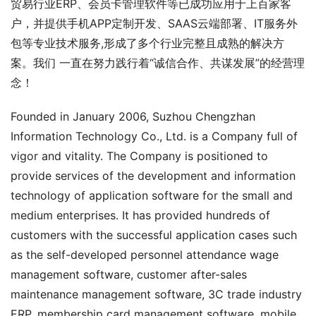
贸易行业ERP、会员卡管理软件等已成功应用于上百家客
户，并提供手机APP定制开发、SAAS云端部署、IT服务外
包等专业技术服务,形成了多个行业完整且成熟的解决方
案。我们 一直在努力践行着“诚信合作、共谋发展”的经营理
念！
Founded in January 2006, Suzhou Chengzhan 
Information Technology Co., Ltd. is a Company full of 
vigor and vitality. The Company is positioned to 
provide services of the development and information 
technology of application software for the small and 
medium enterprises. It has provided hundreds of 
customers with the successful application cases such 
as the self-developed personnel attendance wage 
management software, customer after-sales 
maintenance management software, 3C trade industry 
ERP, membership card management software, mobile 