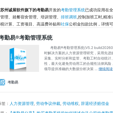
前
苏州诚展软件旗下的考勤易
开发的
考勤管理系统
已成功应用在全
勤管理、就餐宿舍管理、培训管理、
排班调班
,控制加班工时,精
得税计算、工资项目、高温费补贴和
社保
公积金扣款比例，详情可
标签：
人力资源管理
,
劳动争议仲裁
,
劳动维权
,
辞退经济赔偿金
一篇：
【考勤易分享】购买考勤系统前如何描述自己公司的考勤