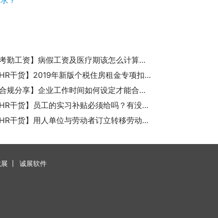
【诚展考勤工资】病假工资及医疗期该怎么计算？政策解读
【诚展HR干货】2019年新版个税住房租金专项扣除问答知识
【考勤合规分享】企业工作时间如何设定才能合规合法？
【诚展HR干货】员工的实习补贴必须给吗？有没有法律规定和相关政策？
【诚展HR干货】用人单位与劳动者订立转移劳动关系三方协议后工作年限怎么计算？
诚展
诚展软件