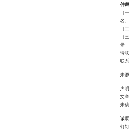
仲
（
名
（
（
录
请
联系
来
声
文
来稿可
诚
钉钉