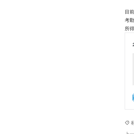
目
考
所
上