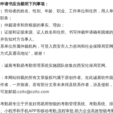
裁申请书应当载明下列事项：
一）劳动者的姓名、性别、年龄、职业、工作单位和住所，用人
、职务；
二）仲裁请求和所根据的事实、理由；
三）证据和证据来源、证人姓名和住所。书写仲裁申请确有困难
，并告知对方当事人。
联系单位所属仲裁机构，可登入西安市人力咨询和社会保障局官网
方式及通讯地址”，谢谢！
源：诚展考勤易考勤管理系统实施团队收集自西安社保局官网。
明：本网站转载的所有文章版权均属于原创作者。在此诚展软件
章作者，一并致谢。若有部分文章未来得及联系作者，涉及侵权
发邮箱:czitc@czitc.com
展考勤易专注于开发好用易用智能的考勤管理系统、考勤系统、
、小程序和手机APP等移动考勤,流程审批.助力企业高效智能考勤管理