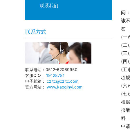
联系我们
问
该
答
联系方式
(一
(二
(三
(四
(
联系电话：0512-62069950
客服Q Q：
19128781
项规
电子邮箱：
czitc@czitc.com
(六
官方网站：
www.kaoqinyi.com
(七
根
报
料
申