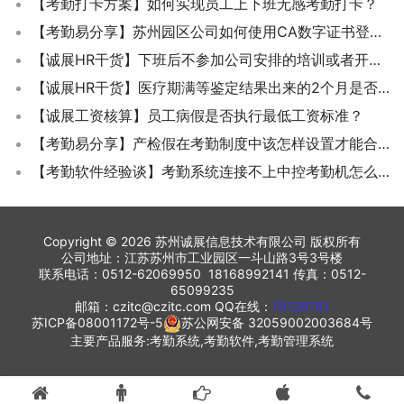
【考勤打卡方案】如何实现员工上下班无感考勤打卡？
【考勤易分享】苏州园区公司如何使用CA数字证书登录国家医保平台？
【诚展HR干货】下班后不参加公司安排的培训或者开会就扣奖金,能算加班工资吗？
【诚展HR干货】医疗期满等鉴定结果出来的2个月是否计算工龄?
【诚展工资核算】员工病假是否执行最低工资标准？
【考勤易分享】产检假在考勤制度中该怎样设置才能合规？
【考勤软件经验谈】考勤系统连接不上中控考勤机怎么解决？
Copyright © 2026 苏州诚展信息技术有限公司 版权所有
公司地址：江苏苏州市工业园区一斗山路3号3号楼
联系电话：0512-62069950 18168992141 传真：0512-
65099235
邮箱：czitc@czitc.com QQ在线：
19128781
苏ICP备08001172号-5
苏公网安备 32059002003684号
主要产品服务:考勤系统,考勤软件,考勤管理系统