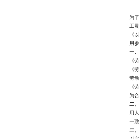
为了
工
《
用
一
《
《
劳
《
为
二
用
一
三
以