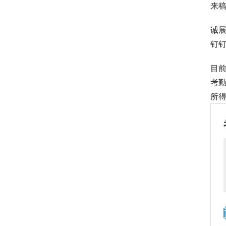
来稿可
诚
钉钉
目
考
所