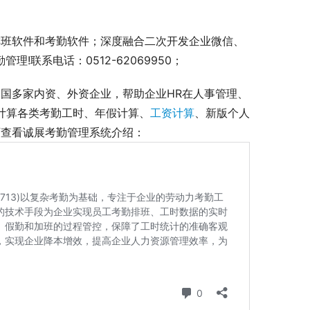
排班软件和考勤软件；深度融合二次开发企业微信、
!联系电话：0512-62069950；
国多家内资、外资企业，帮助企业HR在人事管理、
准计算各类考勤工时、年假计算、
工资计算
、新版个人
查看诚展考勤管理系统介绍： 