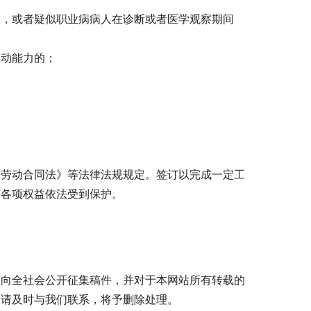
查，或者疑似职业病病人在诊断或者医学观察期间
劳动能力的；
；
《劳动合同法》等法律法规规定。签订以完成一定工
等各项权益依法受到保护。
面向全社会公开征集稿件，并对于本网站所有转载的
，请及时与我们联系，将予删除处理。