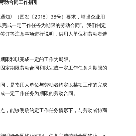
劳动合同工作指引
知》（国发〔2018〕38号）要求，增强企业用
以完成一定工作任务为期限的劳动合同”。我们制定
何签订等注意事项进行说明，供用人单位和劳动者选
定期限和以完成一定的工作为期限。
无固定期限劳动合同和以完成一定工作任务为期限的
合同，是指用人单位与劳动者约定以某项工作的完成
完成一定工作任务为期限的劳动合同。
特点，能够明确约定工作任务情形下，与劳动者协商
不能明确合同终止时间。任务完成劳动合同终止，可