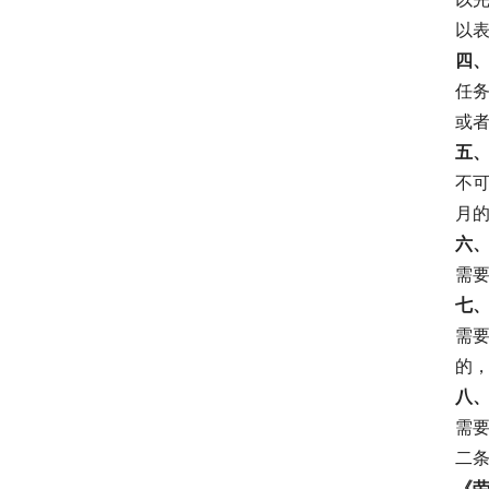
以表
四
任
或
五
不
月
六
需
七
需
的
八
需
二
《