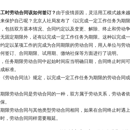
零工时劳动合同该如何签订？
由于疫情原因，灵活用工模式越来
议来保护自己呢？北京人社局发布了《以完成一定工作任务为期
告，包括双方基本情况、合同约定以及变更、解除、终止和劳动
、无固定期限外，还有以完成一定工作任务为期限。这种以完成
者约定以某项工作的完成为合同期限的劳动合同，用人单位与劳
如何签订、合同期限、试用期、缴纳社保等方面进行了说明。
如，任务期限劳动合同中起始时间应当明确日期，合同终止时间可
完成标准。
据《劳动合同法》规定，以完成一定工作任务为期限的劳动合同
。
务期限劳动合同是劳动合同的一种，双方属于劳动关系，劳动者
社保。
务期限劳动合同与其他类型劳动合同相同，如果在合同终止时遇
形时，劳动合同同样需要顺延。