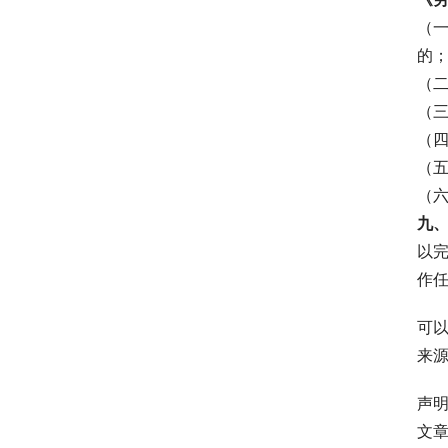
（
的
（
（
（
（
（
九
以
作
可
来
声
文