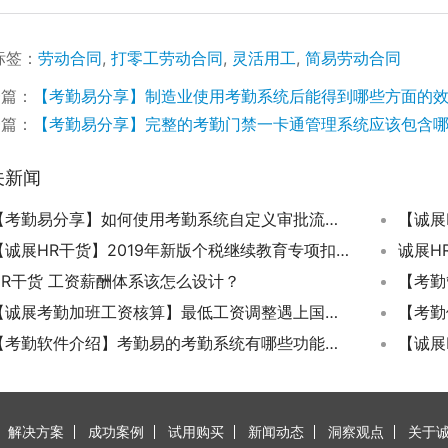
标签：
劳动合同
,
打零工劳动合同
,
灵活用工
,
简易劳动合同
一篇：
【考勤易分享】制造业使用考勤系统后能得到哪些方面的
一篇：
【考勤易分享】完整的考勤门禁一卡通管理系统应该包含
关新闻
【考勤易分享】如何使用考勤系统自定义审批流程？
【诚展HR干货】2019年新版个税继续教育专项扣除问答知识
HR干货 工资薪酬体系该怎么设计？
【诚展考勤加班工资核算】最低工资调整遇上国假加班,加班费该怎么算?
【考勤软件介绍】考勤易的考勤系统有哪些功能特点？
解决方案
成功案例
试用购买
新闻动态
洞察观点
关于