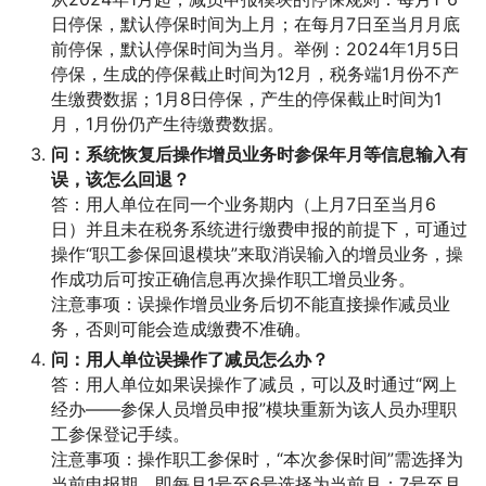
日停保，默认停保时间为上月；在每月7日至当月月底
前停保，默认停保时间为当月。举例：2024年1月5日
停保，生成的停保截止时间为12月，税务端1月份不产
生缴费数据；1月8日停保，产生的停保截止时间为1
月，1月份仍产生待缴费数据。
问：系统恢复后操作增员业务时参保年月等信息输入有
误，该怎么回退？
答：用人单位在同一个业务期内（上月7日至当月6
日）并且未在税务系统进行缴费申报的前提下，可通过
操作“职工参保回退模块”来取消误输入的增员业务，操
作成功后可按正确信息再次操作职工增员业务。
注意事项：误操作增员业务后切不能直接操作减员业
务，否则可能会造成缴费不准确。
问：用人单位误操作了减员怎么办？
答：用人单位如果误操作了减员，可以及时通过“网上
经办——参保人员增员申报”模块重新为该人员办理职
工参保登记手续。
注意事项：操作职工参保时，“本次参保时间”需选择为
当前申报期，即每月1号至6号选择为当前月；7号至月