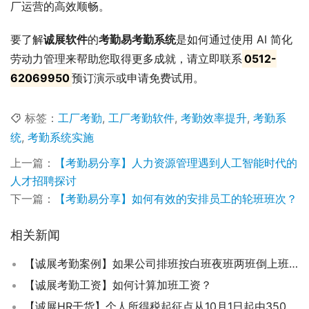
厂运营的高效顺畅。
要了解
诚展软件
的
考勤易考勤系统
是如何通过使用 AI 简化
劳动力管理来帮助您取得更多成就，请立即联系
0512-
62069950
预订演示或申请免费试用。
标签：
工厂考勤
,
工厂考勤软件
,
考勤效率提升
,
考勤系
统
,
考勤系统实施
上一篇：
【考勤易分享】人力资源管理遇到人工智能时代的
人才招聘探讨
下一篇：
【考勤易分享】如何有效的安排员工的轮班班次？
相关新闻
【诚展考勤案例】如果公司排班按白班夜班两班倒上班,该如何保证休息了？
【诚展考勤工资】如何计算加班工资？
【诚展HR干货】个人所得税起征点从10月1日起由3500提高到5000每月