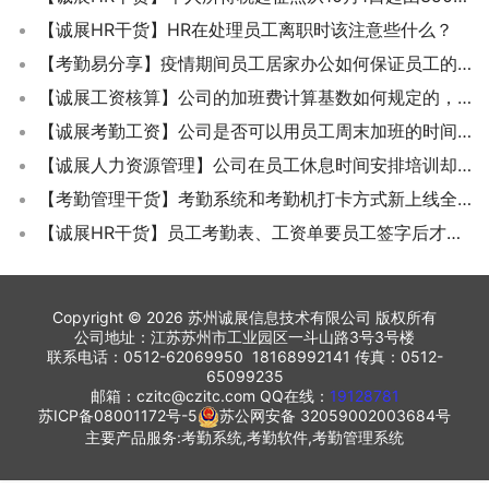
【诚展HR干货】HR在处理员工离职时该注意些什么？
【考勤易分享】疫情期间员工居家办公如何保证员工的正常考勤？
【诚展工资核算】公司的加班费计算基数如何规定的，可以按当地的最低工资来算吗？
【诚展考勤工资】公司是否可以用员工周末加班的时间来抵扣请假时间？
【诚展人力资源管理】公司在员工休息时间安排培训却不算考勤加班工时是否合法？
【考勤管理干货】考勤系统和考勤机打卡方式新上线全员通知公告样本
【诚展HR干货】员工考勤表、工资单要员工签字后才能做法律证明？
Copyright © 2026 苏州诚展信息技术有限公司 版权所有
公司地址：江苏苏州市工业园区一斗山路3号3号楼
联系电话：0512-62069950 18168992141 传真：0512-
65099235
邮箱：czitc@czitc.com QQ在线：
19128781
苏ICP备08001172号-5
苏公网安备 32059002003684号
主要产品服务:考勤系统,考勤软件,考勤管理系统