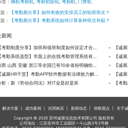
标签：
熵机考勤机
,
考勤初始化
,
考勤机
,
门禁机
一篇：
【考勤易分享】如何有效的安排员工的轮班班次？
一篇：
【考勤易分享】考勤系统如何计算各种班次补贴？
关新闻
【考勤制度分享】加班和值班制度如何设定才合法合规？
【考勤系统选型】市面上的在线考勤管理系统有哪些？
陕西 山西 安徽 浙江等全国已有10余省份明确给女职工【痛经假】
【诚展HR干货】考勤APP软件数据有法律效力解聘员工吗?
分析：新《劳动合同法》对IT业是好是坏
解决方案
成功案例
试用购买
新闻动态
洞察观点
关于
Copyright © 2026 苏州诚展信息技术有限公司 版权所有
公司地址：江苏苏州市工业园区一斗山路3号3号楼