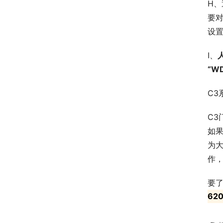
H、
要对
设置
I、
“W
C3
C3
如果
为
作，
要
62