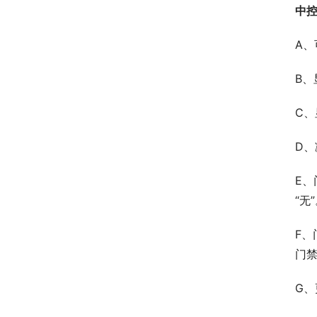
中
A、
B
C、
D
E
“无
F、
门禁
G、