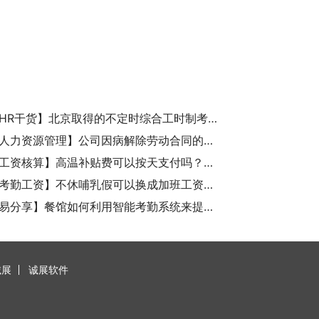
【诚展HR干货】北京取得的不定时综合工时制考勤可以用在苏州公司吗？
【诚展人力资源管理】公司因病解除劳动合同的该怎样计算给员工的医疗补助金和经济补偿金？
【诚展工资核算】高温补贴费可以按天支付吗？高温费必须要到33度才行吗？
【诚展考勤工资】不休哺乳假可以换成加班工资吗？
【考勤易分享】餐馆如何利用智能考勤系统来提高排班效率？
诚展
诚展软件