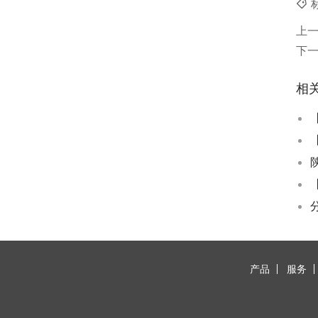
上
下
相
产品
服务