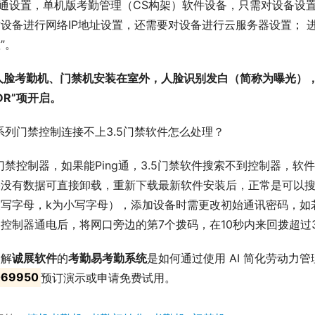
通设置，单机版考勤管理（CS构架）软件设备，只需对设备设置
设备进行网络IP地址设置，还需要对设备进行云服务器设置； 进
”。
人脸考勤机、门禁机安装在室外，人脸识别发白（简称为曝光）
DR”项开启。
系列门禁控制连接不上3.5门禁软件怎么处理？
门禁控制器，如果能Ping通，3.5门禁软件搜索不到控制器，
没有数据可直接卸载，重新下载最新软件安装后，正常是可以搜索
大写字母，k为小写字母），添加设备时需更改初始通讯密码，如
控制器通电后，将网口旁边的第7个拨码，在10秒内来回拨超过
了解
诚展软件
的
考勤易考勤系统
是如何通过使用 AI 简化劳动力
069950
预订演示或申请免费试用。