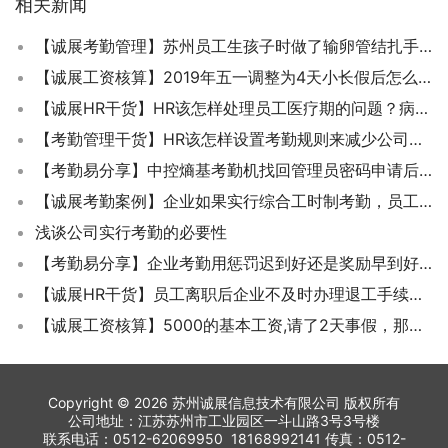
相关新闻
【诚展考勤管理】苏州员工生孩子时做了输卵管结扎手术请问有假期吗？
【诚展工资核算】2019年五一调整为4天小长假后怎么计算加班工资？
【诚展HR干货】HR该怎样处理员工医疗期的问题？病假和医疗期有啥区别？
【考勤管理干货】HR该怎样设置考勤规则来减少公司的考勤异常？
【考勤易分享】中控熵基考勤机找回管理员密码申请后回复的邮件里日期不匹配怎么办？
【诚展考勤案例】企业如果实行综合工时制考勤，员工有年休假吗?
浅谈公司实行考勤的必要性
【考勤易分享】企业考勤用惩罚迟到好还是奖励早到好？
【诚展HR干货】员工离职后企业不及时办理退工手续影响就业是否需要赔偿？
【诚展工资核算】5000的基本工资,请了2天事假，那么到底应该扣多少工资呢?
Copyright © 2026 苏州诚展信息技术有限公司 版权所有
公司地址：江苏苏州市工业园区一斗山路3号3号楼
联系电话：0512-62069950 18168992141 传真：0512-