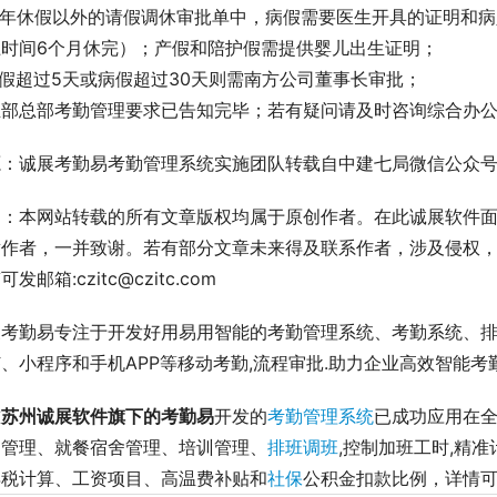
.除年休假以外的请假调休审批单中，病假需要医生开具的证明和
上时间6个月休完）；产假和陪护假需提供婴儿出生证明；
事假超过5天或病假超过30天则需南方公司董事长审批；
业部总部考勤管理要求已告知完毕；若有疑问请及时咨询综合办公
源：诚展考勤易考勤管理系统实施团队转载自中建七局微信公众号
明：本网站转载的所有文章版权均属于原创作者。在此诚展软件
章作者，一并致谢。若有部分文章未来得及联系作者，涉及侵权
发邮箱:czitc@czitc.com
展考勤易专注于开发好用易用智能的考勤管理系统、考勤系统、
、小程序和手机APP等移动考勤,流程审批.助力企业高效智能考勤管理
前
苏州诚展软件旗下的考勤易
开发的
考勤管理系统
已成功应用在全
勤管理、就餐宿舍管理、培训管理、
排班调班
,控制加班工时,精
得税计算、工资项目、高温费补贴和
社保
公积金扣款比例，详情可