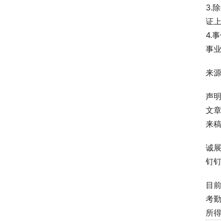
3
证
4.
事
来
声
文
来稿可
诚
钉钉
目
考
所