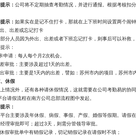
别提示：
公司将不定期抽查考勤情况，并进行通报。根据考核扣
。
馨提示：
如果实在是记不住打卡，那就在上下班时间设置两个闹
外出、出差或忘记打卡
于部分人员因为外出、出差或者下班忘记打卡，则事后可以补救，
别提示：
补卡申请：每人每个月2次机会。
出差审批：主要涉及超过1天的出差。
外出审批：主要是1天内的出差，譬如：苏州市内的项目，苏州市
假、休假
以上情况外，还有各种请休假情况，这就需要在公司考勤易的协同
A平台请假流程在南方公司总部流程图中发起。
别提示：
OA平台主要涉及年休假、病假、事假、产假、婚假等假期。请假
目经理审批即可；超过3天，则需分管领导审批。
年休假审批单中有销假记录，切记销假记录在请假时不填；