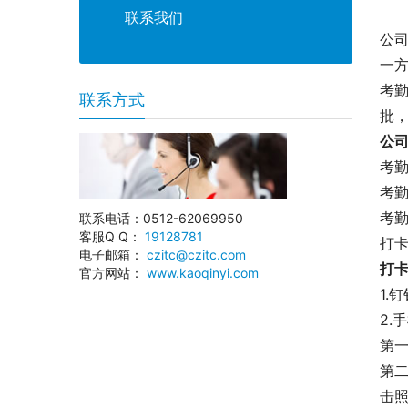
联系我们
公
一
考
联系方式
批
公
考
考勤
考
联系电话：0512-62069950
客服Q Q：
19128781
打卡
电子邮箱：
czitc@czitc.com
打
官方网站：
www.kaoqinyi.com
1.
2.
第一
第二
击