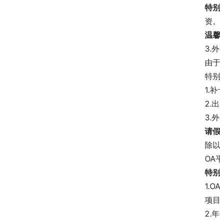
特
资
温
3.
由
特
1.
2.
3.
请
除
O
特
1.
项
2.