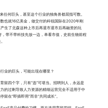
出来任何巨头，甚至这个行业的独角兽都屈指可数。
也就16亿美金，做交付的科锐国际在2020年刚
，还产生了北森这种上市后再退市退市后再融资的玩
也好，带不带科技先放一边，单看市值，史前生物前程
去。
源行业的巨头，可能出现在哪里？
育留四个字，只有“选”可堪当。招聘到人，永远是
动力的过剩导致人力资源的精细运营完全不适用于中
留在“即插即用”而非“共同成长”。
SaaS产品付费的习惯，而在选用育留四端，SaaS