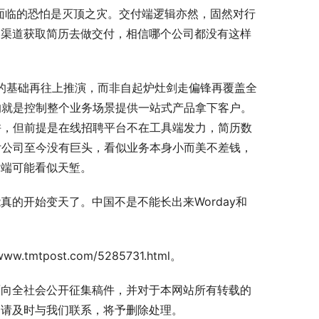
面临的恐怕是灭顶之灾。交付端逻辑亦然，固然对行
建渠道获取简历去做交付，相信哪个公司都没有这样
有简历的基础再往上推演，而非自起炉灶剑走偏锋再覆盖全
目的就是控制整个业务场景提供一站式产品拿下客户。
比拼，但前提是在线招聘平台不在工具端发力，简历数
交付公司至今没有巨头，看似业务本身小而美不差钱，
付端可能看似天堑。
的开始变天了。中国不是不能长出来Worday和
post.com/5285731.html。
面向全社会公开征集稿件，并对于本网站所有转载的
，请及时与我们联系，将予删除处理。