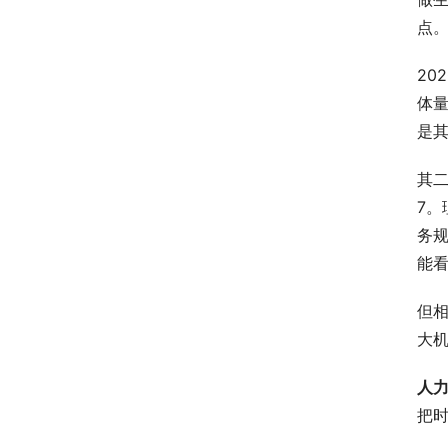
点
2
体
是
其
7
务
能
但
大
人
把