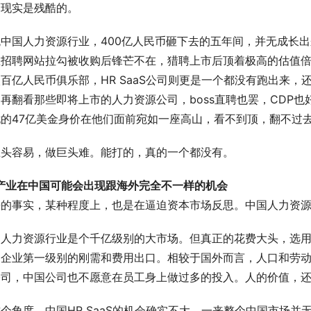
而现实是残酷的。
观中国人力资源行业，400亿人民币砸下去的五年间，并无成长
招聘网站拉勾被收购后锋芒不在，猎聘上市后顶着极高的估值倍数
百亿人民币俱乐部，HR SaaS公司则更是一个都没有跑出来
再翻看那些即将上市的人力资源公司，boss直聘也罢，CDP
忧的47亿美金身价在他们面前宛如一座高山，看不到顶，翻不过
巨头容易，做巨头难。能打的，真的一个都没有。
R产业在中国可能会出现跟海外完全不一样的机会
酷的事实，某种程度上，也是在逼迫资本市场反思。中国人力资
国人力资源行业是个千亿级别的大市场。但真正的花费大头，选用
国企业第一级别的刚需和费用出口。相较于国外而言，人口和劳
司，中国公司也不愿意在员工身上做过多的投入。人的价值，还停
个角度，中国HR SaaS的机会确实不大。一来整个中国市场并无