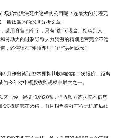
这么大市场始终没法诞生这样的公司呢？连最大的前程无
载一篇钛媒体的深度分析文章：
，选用育留四个字，只有“选”可堪当。招聘到人，
口和劳动力的过剩导致人力资源的精细运营完全不适
，还停留在“即插即用”而非“共同成长”。
去年9月传出德弘资本要将其收购的第二次报价。距离
成为今年对中概股收购规模中最大之一。
以来已经一路走低约20%，但收购方德弘资本仍然
仅对此次收购志在必得，而且相当看好前程无忧的后续
高的溢价去买前程无忧，德弘考虑的无非是三个关键