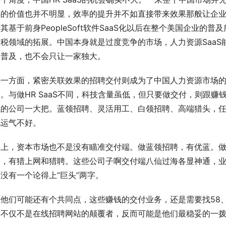
的价值也并不明显，效率的提升并不如直接带来效果那般让企业管
其基于前身PeopleSoft软件SaaS化以后在整个美国企业
财税领域的拓展。中国本身就是过度竞争的市场，人力资源Saa
务普及，也不会只让一家独大。
外一方面，紧密关联效果的招聘交付则成为了中国人力资源市场
。与做HR SaaS不同，科技含量虽低，但只要做交付，则跟
钱的公司一大把。蓝领招聘、灵活用工、白领招聘、高端猎头，
说运气不好。
实上，资本市场也不是没有瞄准交付端。做蓝领招聘，有优蓝。做
台，有猎上网和猎聘。这些公司子啊交付端八仙过海各显神通，
没有一个论得上“巨头”两字。
且他们可能还有个共同点，这些赚钱的交付业务，还是需要找58
，不仅不是在线招聘网站的颠覆者，反而可能是他们最稳妥的一