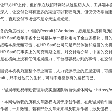
是让甲方HR上传，但如果在线招聘网站从这里切入入，工具端本
的深入，让交付公司有更多的渠道可以获取简历。但仅仅依靠自
底气，否则交付市场也不是今天这点光景。
务的角度出发，中国的Recruit和Workday，必须是从拥
HR SaaS近年来各个公司都从单一模块走向了全业务模块，
战略本身无懈可击，在HR SaaS公司间是产品体验和速度的
HR SaaS们事实上的阿克琉斯之踵。对交付端亦然，中国的
则是在横向上没有任何拓展能力，平台很容易办到的事情，在交
国资本机构乃至整个行业而言，人力资源行业的底层逻辑，可能真
cruit，只不过他们的生长，可能不遵循原有的路径而已。
：诚展考勤易考勤管理系统实施团队转自钛媒体网站：https://www.tmt
明：本网站转载的所有文章版权均属于原创作者。在此诚展软件
章作者，一并致谢。若有部分文章未来得及联系作者，涉及侵权