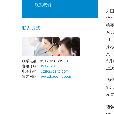
联系我们
外国
忧也
摘
联系方式
永
用于
原
文 
5月
联系电话：0512-62069950
客服Q Q：
19128781
上
电子邮箱：
czitc@czitc.com
官方网站：
www.kaoqinyi.com
值
给出
发
德
做