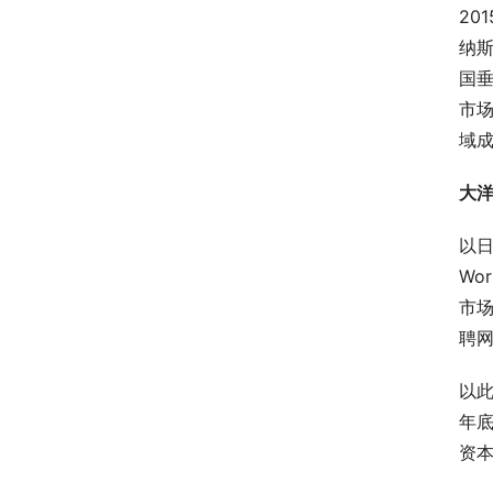
20
纳
国
市场
域
大
以日
Wo
市
聘
以此
年底
资本