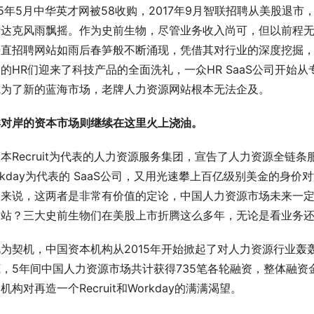
15年5月中华英才网被58收购，2017年9月智联招聘从美股
斯达克风雨飘摇。作为史前生物，尽管业务收入尚可，但以前程
垂直招聘网站如雨后春笋般不断涌现，凭借其对行业的深度挖掘
的HR们迎来了科技产品的全面洗礼，一众HR SaaS公司开始
成为了新的蓝海市场，老牌人力资源网站根本无法企及。
洋对岸的资本市场则继续在这里火上浇油。
本Recruit为代表的人力资源服务集团，宣告了人力资源全链
rkday为代表的 SaaS公司，又用光速攀上百亿级别美金的身价
场来说，这两者是非常有价值的定论，中国人力资源市场未来一定
网站？三大史前生物们在美股上市折腾这么多年，无论是看业务
为契机，中国资本机构从2015年开始掀起了对人力资源行业轰
，5年间中国人力资源市场共计获得735笔各轮融资，整体融资
机构对再造一个Recruit和Workday的满满渴望。