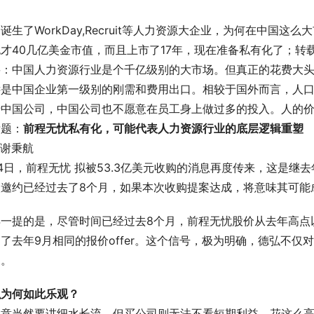
诞生了WorkDay,Recruit等人力资源大企业，为何在中国
才40几亿美金市值，而且上市了17年，现在准备私有化了；转
要：中国人力资源行业是个千亿级别的大市场。但真正的花费大头
远是中国企业第一级别的刚需和费用出口。相较于国外而言，人
中国公司，中国公司也不愿意在员工身上做过多的投入。人的价值
标题：
前程无忧私有化，可能代表人力资源行业的底层逻辑重塑
| 谢秉航
4日，前程无忧 拟被53.3亿美元收购的消息再度传来，这是继
次邀约已经过去了8个月，如果本次收购提案达成，将意味其可能
得一提的是，尽管时间已经过去8个月，前程无忧股价从去年高点
了去年9月相同的报价offer。这个信号，极为明确，德弘不
展。
弘为何如此乐观？
生意当然要讲细水长流，但买公司则无法不看短期利益。花这么