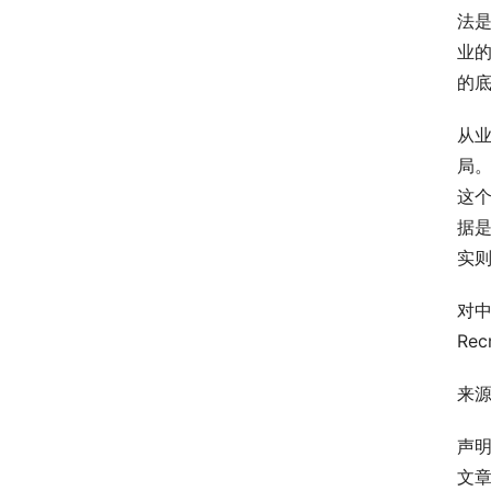
法
业
的
从业
局。
这个
据是
实
对中
Re
来源
声
文