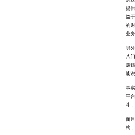
提供
益于
的
业
另
八门
赚
能
事
平
斗，
而
构