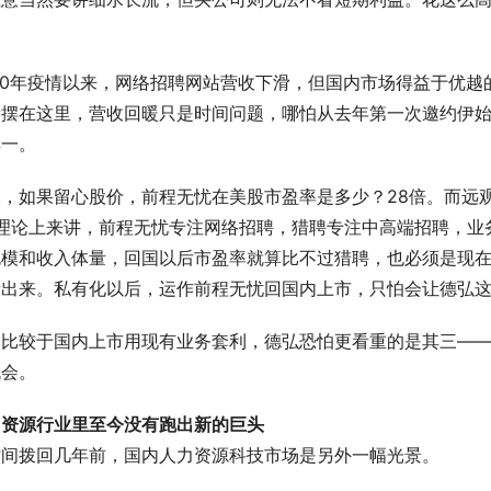
。
020年疫情以来，网络招聘网站营收下滑，但国内市场得益于优
量摆在这里，营收回暖只是时间问题，哪怕从去年第一次邀约伊
其一。
二，如果留心股价，前程无忧在美股市盈率是多少？28倍。而远
。理论上来讲，前程无忧专注网络招聘，猎聘专注中高端招聘，业
规模和收入体量，回国以后市盈率就算比不过猎聘，也必须是现
看出来。私有化以后，运作前程无忧回国内上市，只怕会让德弘
相比较于国内上市用现有业务套利，德弘恐怕更看重的是其三—
机会。
力资源行业里至今没有跑出新的巨头
时间拨回几年前，国内人力资源科技市场是另外一幅光景。