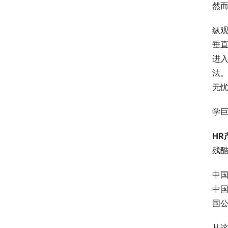
然
纵
垂直
进入
法。
无
学
H
残
中
中
国公
从这