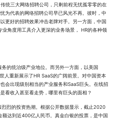
退市，传统三大网络招聘公司，只剩前程无忧孤零零的在
无忧为代表的网络招聘公司早已风光不再。彼时，中
，以更好的招聘效果冲击老牌对手。另一方面，中国
从专业角度用工具介入更深的业务场景， HR的各种领
条服务的统治级产业地位。而另外一方面，以美国
对世人重新展示了HR SaaS的广阔前景。对中国资本
也会出现级别相当的产业服务和SaaS巨头。在线招
还是看收入甚至看走势，哪里有巨头的面相？
轰烈烈的投资热潮。根据公开数据显示，截止2020
金额达到近400亿人民币。真金白银的投票，是中国