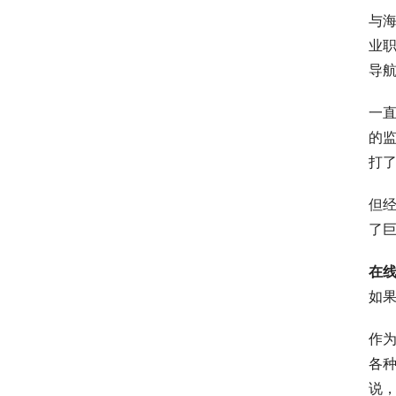
与海
业
导
一
的监
打
但
了
在
如
作
各
说，