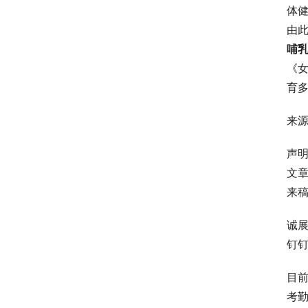
体
由此
哺
《
育多
来
声
文
来稿可
诚
钉钉
目
考