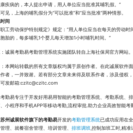
健康疾病的，本人提出申请，用人单位应当批准其哺乳假。”
可见，上海的哺乳假分为“可以批准”和“应当批准”两种情形。
乳时间
女职工劳动保护特别规定》规定：“用人单位应当在每天的劳动时
胞胎的，每多哺乳1个婴儿每天增加1小时哺乳时间。”
源：诚展考勤易考勤管理系统实施团队转自上海社保局官方网站
明：本网站转载的所有文章版权均属于原创作者。在此诚展软件
章作者，一并致谢。若有部分文章未来得及联系作者，涉及侵权
发邮箱:czitc@czitc.com
展考勤易专注于开发好用易用智能的考勤管理系统、考勤系统、
、小程序和手机APP等移动考勤,流程审批.助力企业高效智能考勤管理
前
苏州诚展软件旗下的考勤易
开发的
考勤管理系统
已成功应用在全
勤管理、就餐宿舍管理、培训管理、
排班调班
,控制加班工时,精