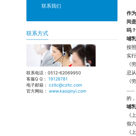
联系我们
作
间
吗
联系方式
哺
按
实
《
忌
联系电话：0512-62069950
客服Q Q：
19128781
《
电子邮箱：
czitc@czitc.com
……
官方网站：
www.kaoqinyi.com
的
哺
《
假六
《