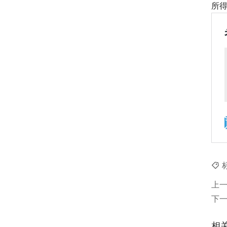
所
上
下
相