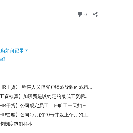
考勤如何记录？
介绍
【诚展HR干货】 销售人员陪客户喝酒导致的酒精中毒属于工伤吗？
【诚展工资核算】加班费是以约定的最低工资标准计算还是以月平均工资计算？
【诚展HR干货】公司规定员工上班旷工一天扣三天工资是否合法？
【诚展HR管理】公司每月的20号才发上个月的工资,是否符合法律法规规定？
卡制度范例样本