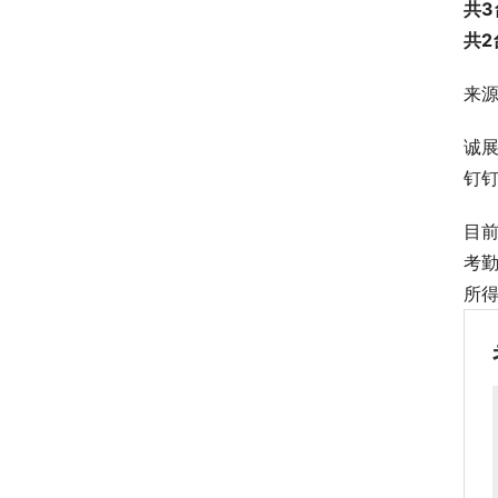
共3
共2
来
诚
钉钉
目
考
所