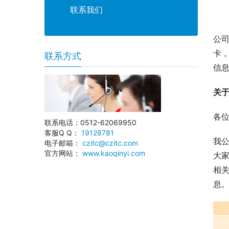
联系我们
公
卡
联系方式
信
关
各
联系电话：0512-62069950
客服Q Q：
19128781
我
电子邮箱：
czitc@czitc.com
官方网站：
www.kaoqinyi.com
大
相
息