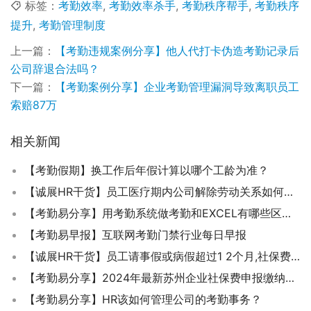
标签：
考勤效率
,
考勤效率杀手
,
考勤秩序帮手
,
考勤秩序
提升
,
考勤管理制度
上一篇：
【考勤违规案例分享】他人代打卡伪造考勤记录后
公司辞退合法吗？
下一篇：
【考勤案例分享】企业考勤管理漏洞导致离职员工
索赔87万
相关新闻
【考勤假期】换工作后年假计算以哪个工龄为准？
【诚展HR干货】员工医疗期内公司解除劳动关系如何进行赔偿？
【考勤易分享】用考勤系统做考勤和EXCEL有哪些区别？
【考勤易早报】互联网考勤门禁行业每日早报
【诚展HR干货】员工请事假或病假超过1 2个月,社保费可否让他全部承担？
【考勤易分享】2024年最新苏州企业社保费申报缴纳流程问答
【考勤易分享】HR该如何管理公司的考勤事务？